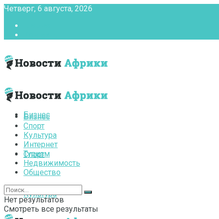
Четверг, 6 августа, 2026
Главная
Контакты
Бизнес
Бизнес
Спорт
Культура
Интернет
Туризм
Спорт
Недвижимость
Общество
Культура
Нет результатов
Смотреть все результаты