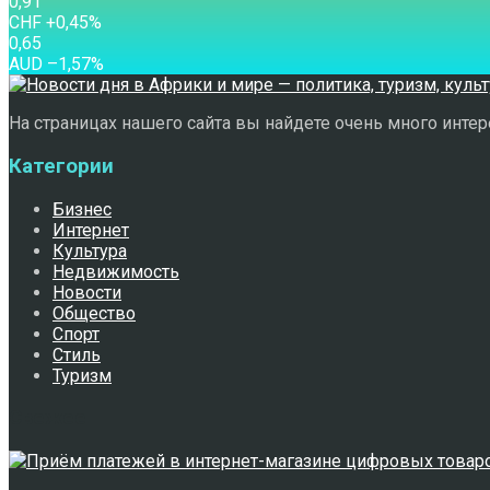
0,91
CHF
+0,45
%
0,65
AUD
–1,57
%
На страницах нашего сайта вы найдете очень много интере
Категории
Бизнес
Интернет
Культура
Недвижимость
Новости
Общество
Спорт
Стиль
Туризм
Свежее