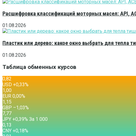
Расшифровка классификаций моторных масел: API, A
01.08.2026
Пластик или дерево: какое окно выбрать для тепла 
01.08.2026
Таблица обменных курсов
0,82
USD
+0,33
%
1,00
EUR
0,00
%
1,15
GBP
–1,03
%
7,77
JPY
+0,39
%
За 1 000
0,13
CNY
+0,18
%