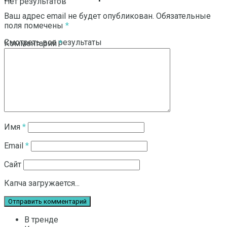
Нет результатов
Ваш адрес email не будет опубликован.
Обязательные
поля помечены
*
Смотреть все результаты
Комментарий
*
Имя
*
Email
*
Сайт
Капча загружается...
В тренде