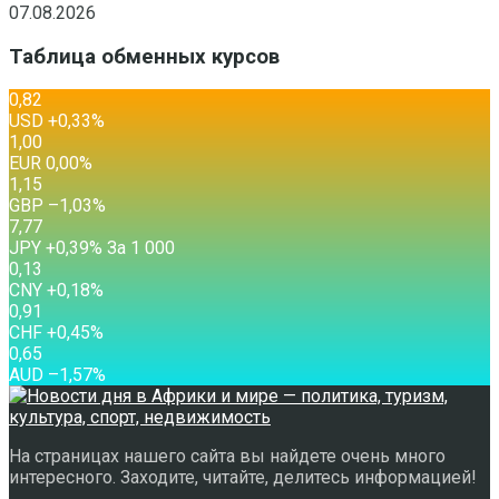
07.08.2026
Таблица обменных курсов
0,82
USD
+0,33
%
1,00
EUR
0,00
%
1,15
GBP
–1,03
%
7,77
JPY
+0,39
%
За 1 000
0,13
CNY
+0,18
%
0,91
CHF
+0,45
%
0,65
AUD
–1,57
%
На страницах нашего сайта вы найдете очень много
интересного. Заходите, читайте, делитесь информацией!