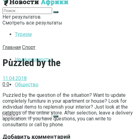
Интернет
Нет результатов
Смотреть все результаты
Туризм
Главная
Спорт
Недвижимость
Puzzled by the
11.04.2018
0
0
Общество
Puzzled by the question of the situation?
Want to update
completely furniture in your apartment or house? Look for
individual items to replenish your interior? Just look at the
catalogs of the online store. After selection, leave a delivery
application. If you have questions, you can write to
consultants or call by phone.
Добавить комментарий