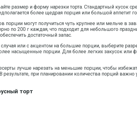
йте размер и форму нарезки торта. Стандартный кусок сре
редполагается более щедрая порция или большой аппетит го
порции могут получиться чуть крупнее или мельче в завис
рно по 200 г каждая, что подходит для небольшого празд
 обеспечить достаточный запас.
 случая или с акцентом на большие порции, выберите разре
 более насыщенные порции. Для более легких закусок или ф
есерты лучше нарезать на меньшие порции, чтобы избежать
В результате, при планировании количества порций важно у
русный торт