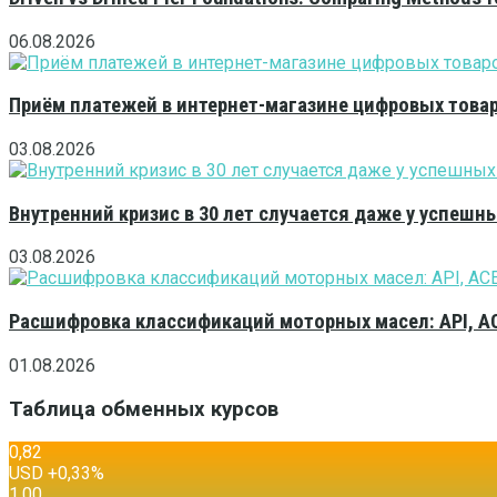
06.08.2026
Приём платежей в интернет-магазине цифровых това
03.08.2026
Внутренний кризис в 30 лет случается даже у успешн
03.08.2026
Расшифровка классификаций моторных масел: API, A
01.08.2026
Таблица обменных курсов
0,82
USD
+0,33
%
1,00