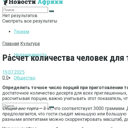
Интернет
Нет результатов
Смотреть все результаты
Туризм
Главная
Культура
Недвижимость
Расчет количества человек для 
19.07.2025
0
0
Общество
Определить точное число порций при приготовлении то
достаточное количество десерта для всех приглашенных,
рассчитывая порции, важно учитывать этот показатель, чт
Общий вес торта
– 3 кг, что соответствует 3000 граммам
предполагается, что гости съедят меньшую или большую ч
разными аппетитами можно скорректировать масштаб, до