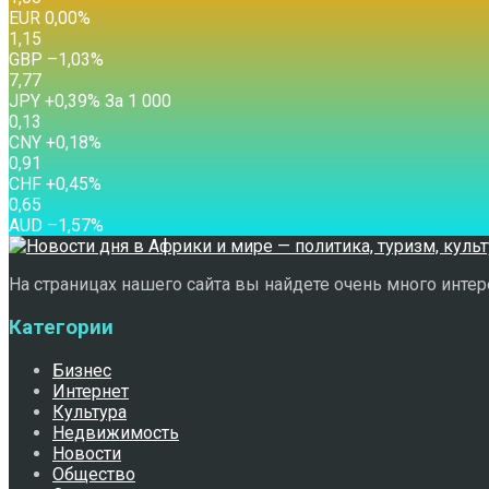
EUR
0,00
%
1,15
GBP
–1,03
%
7,77
JPY
+0,39
%
За 1 000
0,13
CNY
+0,18
%
0,91
CHF
+0,45
%
0,65
AUD
–1,57
%
На страницах нашего сайта вы найдете очень много интере
Категории
Бизнес
Интернет
Культура
Недвижимость
Новости
Общество