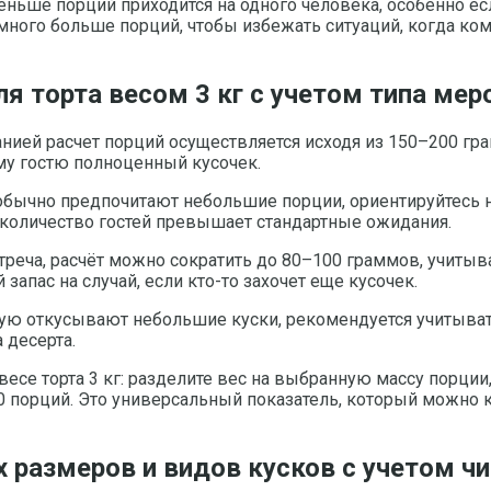
меньше порций приходится на одного человека, особенно е
много больше порций, чтобы избежать ситуаций, когда ком
я торта весом 3 кг с учетом типа мер
ией расчет порций осуществляется исходя из 150–200 гра
му гостю полноценный кусочек.
обычно предпочитают небольшие порции, ориентируйтесь на
 количество гостей превышает стандартные ожидания.
треча, расчёт можно сократить до 80–100 граммов, учиты
апас на случай, если кто-то захочет еще кусочек.
тую откусывают небольшие куски, рекомендуется учитыват
 десерта.
есе торта 3 кг: разделите вес на выбранную массу порции
 порций. Это универсальный показатель, который можно к
 размеров и видов кусков с учетом чи