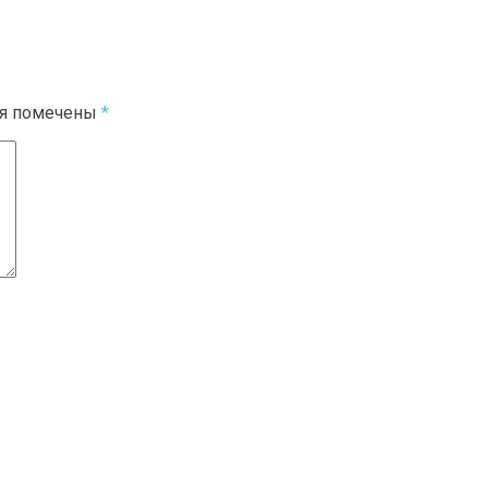
ля помечены
*