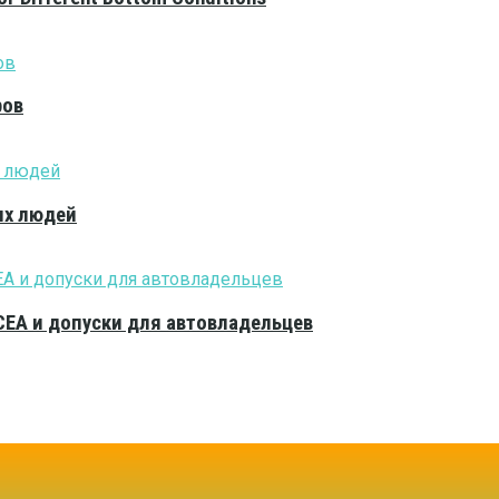
ров
ых людей
CEA и допуски для автовладельцев