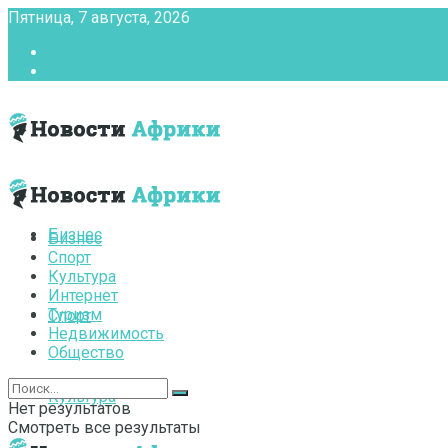
Пятница, 7 августа, 2026
Главная
Контакты
Бизнес
Бизнес
Спорт
Культура
Интернет
Туризм
Спорт
Недвижимость
Общество
Культура
Нет результатов
Смотреть все результаты