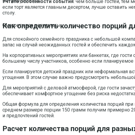
Нет результатов
Учтите особенности события
: чем больше гостей, тем 
если торт является главным десертом, лучше оставить не
столу.
Как определить количество порций дл
Смотреть все результаты
Для спокойного семейного праздника с небольшой компан
запас на случай неожиданных гостей и обеспечить каждо
На корпоративных мероприятиях или банкетах, где гости 
большему числу участников, особенно если планируемое
Если планируется детский праздник или неформальная вс
угощения. В этом случае важно предусмотреть небольшой з
Для мероприятий с деловой атмосферой, где гости зачас
обеспечивает комфортное угощение без риска недостатка
Общая формула для определения количества порций при в
среднем размере порции 150 грамм получим примерно 20
и предпочтений гостей.
Расчет количества порций для разных