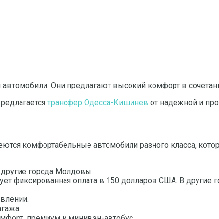
 автомобили. Они предлагают высокий комфорт в сочетани
Предлагается
трансфер Одесса-Кишинев
от надежной и про
еются комфортабельные автомобили разного класса, котор
 другие города Молдовы.
т фиксированная оплата в 150 долларов США. В другие го
влении.
агажа.
омфорт, премиум и минивэн-автобус.