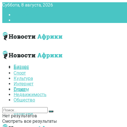
Суббота, 8 августа, 2026
Главная
Контакты
Бизнес
Бизнес
Спорт
Культура
Интернет
Туризм
Спорт
Недвижимость
Общество
Культура
Нет результатов
Смотреть все результаты