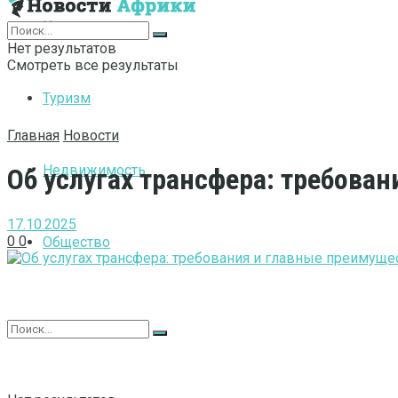
Интернет
Нет результатов
Смотреть все результаты
Туризм
Главная
Новости
Недвижимость
Об услугах трансфера: требова
17.10.2025
0
0
Общество