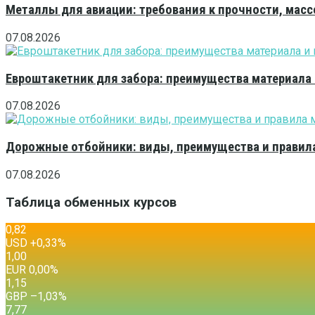
Металлы для авиации: требования к прочности, масс
07.08.2026
Евроштакетник для забора: преимущества материала
07.08.2026
Дорожные отбойники: виды, преимущества и правила
07.08.2026
Таблица обменных курсов
0,82
USD
+0,33
%
1,00
EUR
0,00
%
1,15
GBP
–1,03
%
7,77