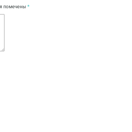
ля помечены
*