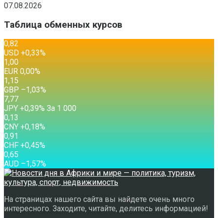
07.08.2026
Таблица обменных курсов
0,82
USD
+0,33
%
1,00
EUR
0,00
%
1,15
GBP
–1,03
%
7,77
JPY
+0,39
%
За 1 000
0,13
CNY
+0,18
%
0,91
CHF
+0,45
%
0,65
AUD
–1,57
%
На страницах нашего сайта вы найдете очень много
интересного. Заходите, читайте, делитесь информацией!