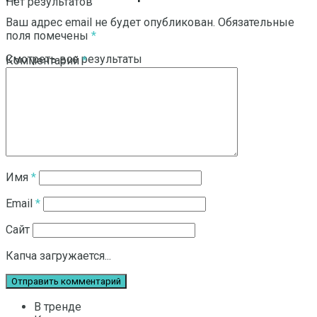
Нет результатов
Ваш адрес email не будет опубликован.
Обязательные
поля помечены
*
Смотреть все результаты
Комментарий
*
Имя
*
Email
*
Сайт
Капча загружается...
В тренде