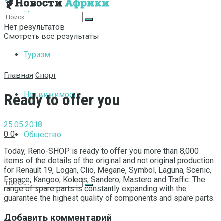
Интернет
Нет результатов
Смотреть все результаты
Туризм
Главная
Спорт
Недвижимость
Ready to offer you
25.05.2018
0
0
Общество
Today, Reno-SHOP is ready to offer you more than 8,000
items of the details of the original and not original production
for Renault 19, Logan, Clio, Megane, Symbol, Laguna, Scenic,
Espace, Kangoo, Koleos, Sandero, Mastero and Traffic.
The
range of spare parts is constantly expanding with the
guarantee the highest quality of components and spare parts.
Добавить комментарий