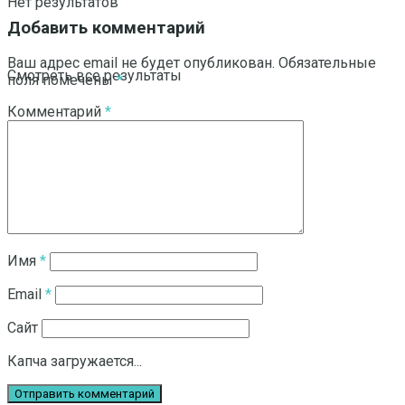
Нет результатов
Добавить комментарий
Ваш адрес email не будет опубликован.
Обязательные
Смотреть все результаты
поля помечены
*
Комментарий
*
Имя
*
Email
*
Сайт
Капча загружается...