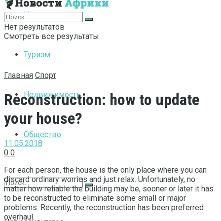
Интернет
Нет результатов
Смотреть все результаты
Туризм
Главная
Спорт
Недвижимость
Reconstruction: how to update
your house?
Общество
11.05.2018
0
0
For each person, the house is the only place where you can
discard ordinary worries and just relax.
Unfortunately, no
matter how reliable the building may be, sooner or later it has
to be reconstructed to eliminate some small or major
problems. Recently, the reconstruction has been preferred
overhaul.