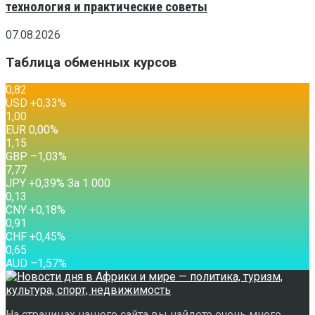
технология и практические советы
07.08.2026
Таблица обменных курсов
0,82
USD
+0,33
%
1,00
EUR
0,00
%
1,15
GBP
–1,03
%
7,77
JPY
+0,39
%
За 1 000
0,13
CNY
+0,18
%
0,91
CHF
+0,45
%
0,65
AUD
–1,57
%
На страницах нашего сайта вы найдете очень много