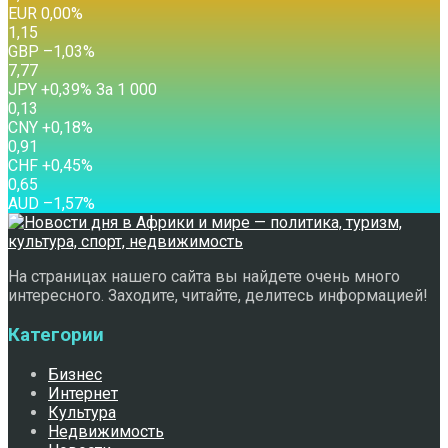
EUR
0,00
%
1,15
GBP
–1,03
%
7,77
JPY
+0,39
%
За 1 000
0,13
CNY
+0,18
%
0,91
CHF
+0,45
%
0,65
AUD
–1,57
%
На страницах нашего сайта вы найдете очень много
интересного. Заходите, читайте, делитесь информацией!
Категории
Бизнес
Интернет
Культура
Недвижимость