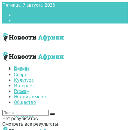
Пятница, 7 августа, 2026
Главная
Контакты
Бизнес
Бизнес
Спорт
Культура
Интернет
Туризм
Спорт
Недвижимость
Общество
Культура
Нет результатов
Смотреть все результаты