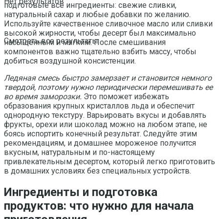
Нет результатов
подготовьте все ингредиенты: свежие сливки,
натуральный сахар и любые добавки по желанию.
Используйте качественное сливочное масло или сливки
высокой жирности, чтобы десерт был максимально
Смотреть все результаты
насыщенным и мягким. После смешивания
компонентов важно тщательно взбить массу, чтобы
добиться воздушной консистенции.
Ледяная смесь быстро замерзает и становится немного
твердой, поэтому нужно периодически перемешивать ее
во время заморозки.
Это поможет избежать
образования крупных кристаллов льда и обеспечит
однородную текстуру. Варьировать вкусы и добавлять
фрукты, орехи или шоколад можно на любом этапе, не
боясь испортить конечный результат. Следуйте этим
рекомендациям, и домашнее мороженое получится
вкусным, натуральным и по-настоящему
привлекательным десертом, который легко приготовить
в домашних условиях без специальных устройств.
Ингредиенты и подготовка
продуктов: что нужно для начала