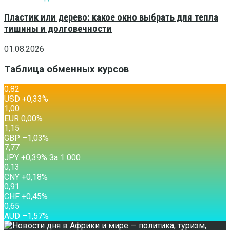
Пластик или дерево: какое окно выбрать для тепла
тишины и долговечности
01.08.2026
Таблица обменных курсов
0,82
USD
+0,33
%
1,00
EUR
0,00
%
1,15
GBP
–1,03
%
7,77
JPY
+0,39
%
За 1 000
0,13
CNY
+0,18
%
0,91
CHF
+0,45
%
0,65
AUD
–1,57
%