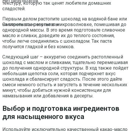
Нет результатов
текстуру, которую так ценят любители домашних
сладостей.
Первым делом растопите шоколад на водяной бане или
на минимальном огне в микроволновке, помешивая до
Смотреть все результаты
однородной массы. В это время подготовьте сливочное
масло и сливки, доведите их до теплого состояния,
чтобы легче соединялись с шоколадом. Так паста
получится гладкой и без комков.
Следующий шаг – аккуратно соединить растопленный
шоколад с маслом и сливками, тщательно перемешивая
до получения однородной структуры. В ход также пойдет
небольшая щепотка соли, которая подчеркнет вкус
шоколада и сбалансирует сладость. После этого дайте
смеси немного остыть и загустеть в течение нескольких
минут, чтобы добиться нужной консистенции для
намазывания или добавления в десерты.
Выбор и подготовка ингредиентов
для насыщенного вкуса
Используйте исключительно качественный какао-масло