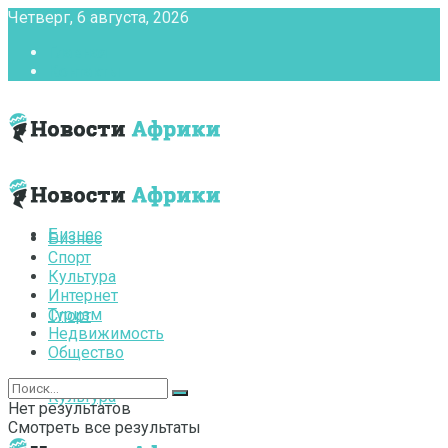
Четверг, 6 августа, 2026
Главная
Контакты
Бизнес
Бизнес
Спорт
Культура
Интернет
Туризм
Спорт
Недвижимость
Общество
Культура
Нет результатов
Смотреть все результаты