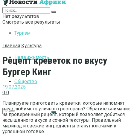
Интернет
Нет результатов
Смотреть все результаты
Туризм
Главная
Культура
Недвижимость
Рецепт креветок по вкусу
Бургер Кинг
Общество
19.07.2025
0
0
Планируете приготовить креветки, которые напомнят
вкус любимого уличного ресторана? Обратите внимание
на проверенный рецепт, который позволяет добиться
насыщенного вкуса и сочной текстуры. Правильный
маринад и свежие ингредиенты станут ключами к
успешной готовке.