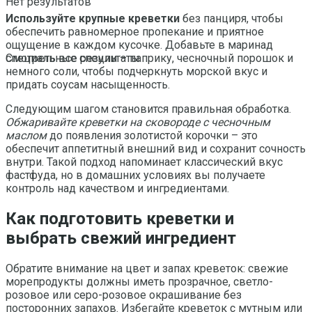
Нет результатов
Используйте крупные креветки
без панциря, чтобы
обеспечить равномерное пропекание и приятное
ощущение в каждом кусочке. Добавьте в маринад
специальные специи – паприку, чесночный порошок и
Смотреть все результаты
немного соли, чтобы подчеркнуть морской вкус и
придать соусам насыщенность.
Следующим шагом становится правильная обработка.
Обжаривайте креветки на сковороде с чесночным
маслом
до появления золотистой корочки – это
обеспечит аппетитный внешний вид и сохранит сочность
внутри. Такой подход напоминает классический вкус
фастфуда, но в домашних условиях вы получаете
контроль над качеством и ингредиентами.
Как подготовить креветки и
выбрать свежий ингредиент
Обратите внимание на цвет и запах креветок: свежие
морепродукты должны иметь прозрачное, светло-
розовое или серо-розовое окрашивание без
посторонних запахов. Избегайте креветок с мутным или