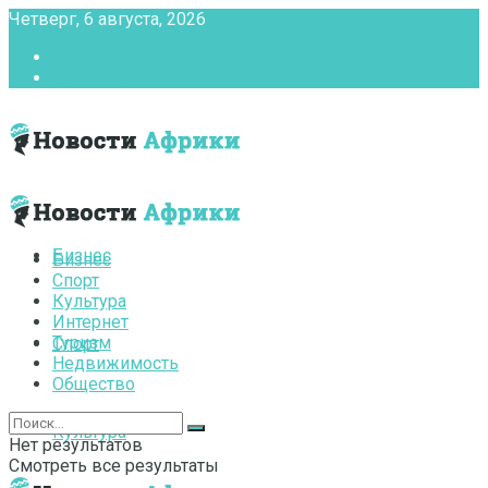
Четверг, 6 августа, 2026
Главная
Контакты
Бизнес
Бизнес
Спорт
Культура
Интернет
Туризм
Спорт
Недвижимость
Общество
Культура
Нет результатов
Смотреть все результаты