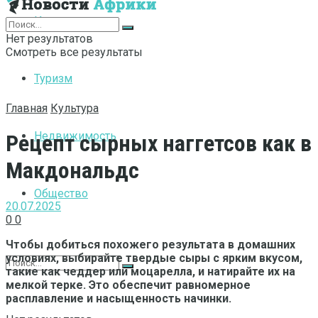
Интернет
Нет результатов
Смотреть все результаты
Туризм
Главная
Культура
Недвижимость
Рецепт сырных наггетсов как в
Макдональдс
Общество
20.07.2025
0
0
Чтобы добиться похожего результата в домашних
условиях, выбирайте твердые сыры с ярким вкусом,
такие как чеддер или моцарелла, и натирайте их на
мелкой терке. Это обеспечит равномерное
расплавление и насыщенность начинки.