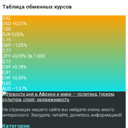
Таблица обменных курсов
0,82
USD
+0,33
%
1,00
EUR
0,00
%
1,15
GBP
–1,03
%
7,77
JPY
+0,39
%
За 1 000
0,13
CNY
+0,18
%
0,91
CHF
+0,45
%
0,65
AUD
–1,57
%
На страницах нашего сайта вы найдете очень много
интересного. Заходите, читайте, делитесь информацией!
Категории