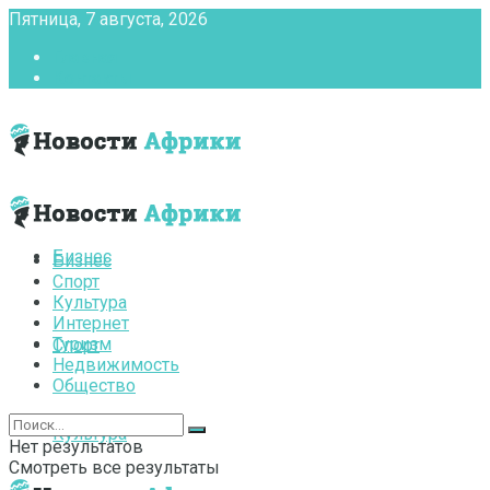
Пятница, 7 августа, 2026
Главная
Контакты
Бизнес
Бизнес
Спорт
Культура
Интернет
Туризм
Спорт
Недвижимость
Общество
Культура
Нет результатов
Смотреть все результаты