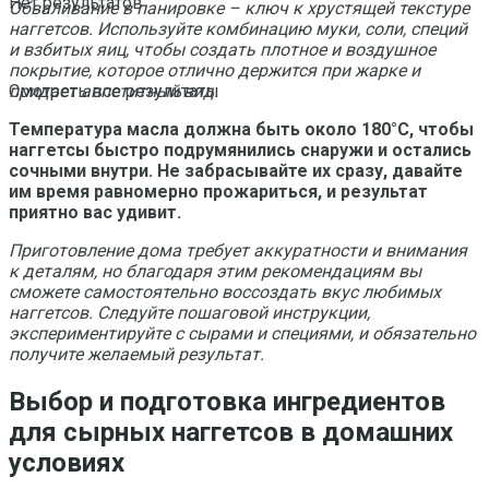
Нет результатов
Обваливание в панировке – ключ к хрустящей текстуре
наггетсов. Используйте комбинацию муки, соли, специй
и взбитых яиц, чтобы создать плотное и воздушное
покрытие, которое отлично держится при жарке и
придает аппетитный вид.
Смотреть все результаты
Температура масла должна быть около 180°C, чтобы
наггетсы быстро подрумянились снаружи и остались
сочными внутри. Не забрасывайте их сразу, давайте
им время равномерно прожариться, и результат
приятно вас удивит.
Приготовление дома требует аккуратности и внимания
к деталям, но благодаря этим рекомендациям вы
сможете самостоятельно воссоздать вкус любимых
наггетсов. Следуйте пошаговой инструкции,
экспериментируйте с сырами и специями, и обязательно
получите желаемый результат.
Выбор и подготовка ингредиентов
для сырных наггетсов в домашних
условиях