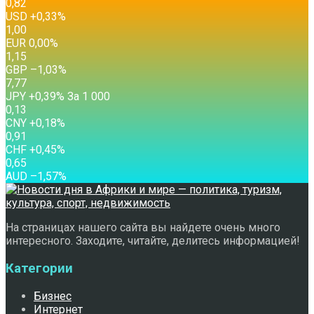
0,82
USD
+0,33
%
1,00
EUR
0,00
%
1,15
GBP
–1,03
%
7,77
JPY
+0,39
%
За 1 000
0,13
CNY
+0,18
%
0,91
CHF
+0,45
%
0,65
AUD
–1,57
%
На страницах нашего сайта вы найдете очень много
интересного. Заходите, читайте, делитесь информацией!
Категории
Бизнес
Интернет