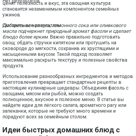
Нет результатов
ценит полезность и вкус, эта овощная культура
становится незаменимым компонентом семейных
ужинов.
Добавление чеснока, лимонного сока или оливкового
Смотреть все результаты
масла подчеркнет природный аромат фасоли и сделает
блюдо более ярким
. Важно правильно подготовить
овощ: обдать стручки кипятком или протушить на
сковороде до мягкости, сохранив их хрустящими и
насыщенными вкусом. Такой подход позволяет
максимально раскрыть текстуру и полезные свойства
продукта.
Использование разнообразных ингредиентов и методов
приготовления превращает стандартные рецепты в
настоящие кулинарные шедевры. Объединяя фасоль с
овощами, мясом или рыбой, можно создать
полноценное, вкусное и полезное меню. В статье вы
найдете идеи для лёгкого салата, ароматного рагу или
запеканки, которые не требуют много времени и
порадуют всех за семейным столом.
Идеи быстрых домашних блюд с