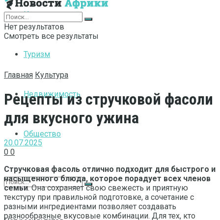
Интернет
Нет результатов
Смотреть все результаты
Туризм
Главная
Культура
Недвижимость
Рецепты из стручковой фасоли
для вкусного ужина
Общество
20.07.2025
0
0
Стручковая фасоль отлично подходит для быстрого и
насыщенного блюда, которое порадует всех членов
семьи
. Она сохраняет свою свежесть и приятную
текстуру при правильной подготовке, а сочетание с
разными ингредиентами позволяет создавать
разнообразные вкусовые комбинации. Для тех, кто