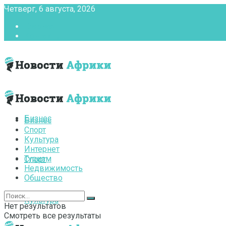
Четверг, 6 августа, 2026
Главная
Контакты
Бизнес
Бизнес
Спорт
Культура
Интернет
Туризм
Спорт
Недвижимость
Общество
Культура
Нет результатов
Смотреть все результаты