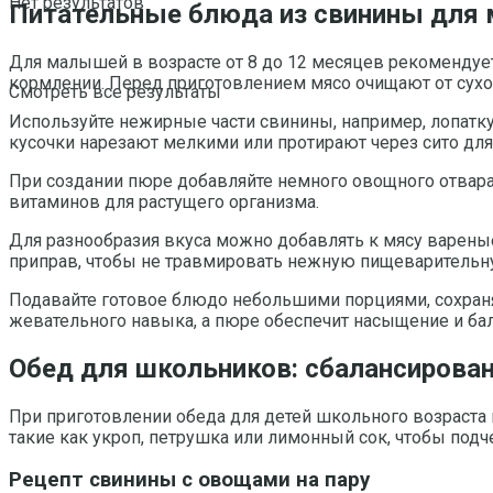
Нет результатов
Питательные блюда из свинины для 
Для малышей в возрасте от 8 до 12 месяцев рекомендует
кормлении. Перед приготовлением мясо очищают от сухож
Смотреть все результаты
Используйте нежирные части свинины, например, лопатку
кусочки нарезают мелкими или протирают через сито для
При создании пюре добавляйте немного овощного отвара 
витаминов для растущего организма.
Для разнообразия вкуса можно добавлять к мясу вареные
приправ, чтобы не травмировать нежную пищеварительн
Подавайте готовое блюдо небольшими порциями, сохраня
жевательного навыка, а пюре обеспечит насыщение и бал
Обед для школьников: сбалансирова
При приготовлении обеда для детей школьного возраста
такие как укроп, петрушка или лимонный сок, чтобы под
Рецепт свинины с овощами на пару