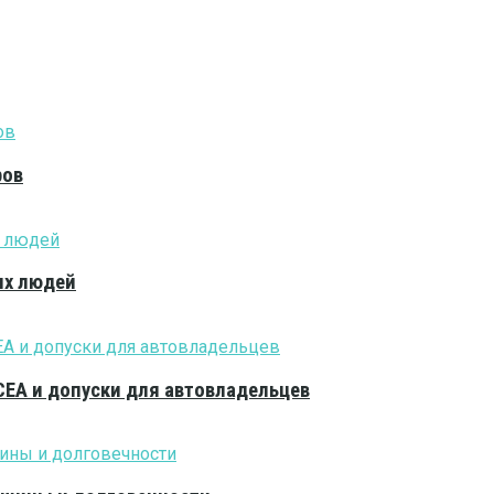
ров
ых людей
CEA и допуски для автовладельцев