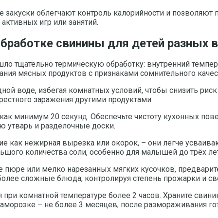
е закуски облегчают контроль калорийности и позволяют п
активных игр или занятий.
обработке свинины для детей разных 
шло тщательно термическую обработку: внутренний темпер
ания мясных продуктов с признаками сомнительного качест
ной воде, избегая комнатных условий, чтобы снизить риск
рестного заражения другими продуктами.
ак минимум 20 секунд. Обеспечьте чистоту кухонных пове
ю утварь и разделочные доски.
ие как нежирная вырезка или окорок, – они легче усваив
ьшого количества соли, особенно для малышей до трёх лет
 пюре или мелко нарезанных мягких кусочков, предварите
олее сложные блюда, контролируя степень прожарки и св
 при комнатной температуре более 2 часов. Храните свини
заморозке – не более 3 месяцев, после размораживания гот