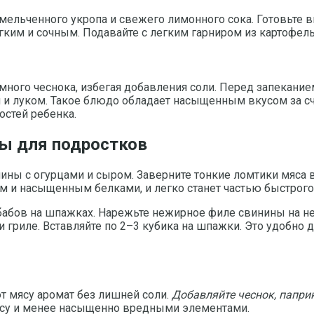
мельченного укропа и свежего лимонного сока. Готовьте в
гким и сочным. Подавайте с легким гарниром из картофел
много чеснока, избегая добавления соли. Перед запекани
 и луком. Такое блюдо обладает насыщенным вкусом за сч
остей ребенка.
ны для подростков
ны с огурцами и сыром. Заверните тонкие ломтики мяса в
ым и насыщенным белками, и легко станет частью быстрого
абов на шпажках. Нарежьте нежирное филе свинины на не
и гриле. Вставляйте по 2–3 кубика на шпажки. Это удобно 
т мясу аромат без лишней соли.
Добавляйте чеснок, паприк
кусу и менее насыщенно вредными элементами.