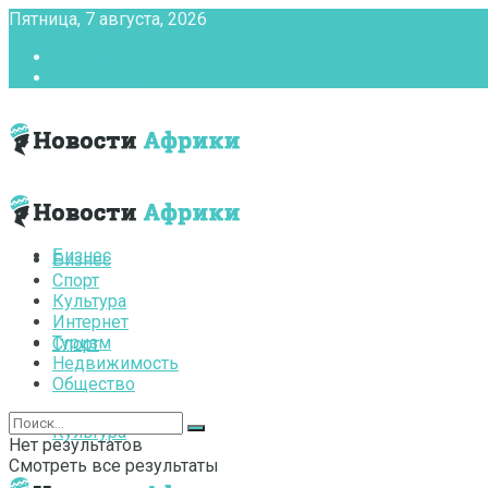
Пятница, 7 августа, 2026
Главная
Контакты
Бизнес
Бизнес
Спорт
Культура
Интернет
Туризм
Спорт
Недвижимость
Общество
Культура
Нет результатов
Смотреть все результаты