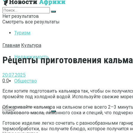
Интернет
Нет результатов
Смотреть все результаты
Туризм
Главная
Культура
Недвижимость
Рецепты приготовления кальмар
20.07.2025
0
0
Общество
Если хотите подготовить кальмара так, чтобы он получилс
промойте под холодной водой. Используйте свежие море
Обжаривайте кальмара на сильном огне всего 2–3 минуты
оливкового масла, лимонного сока и специй, что подчерк
Готовое изделие легко сочетать с разнообразными гарн
термообработки, вы получите блюдо, которое получится 