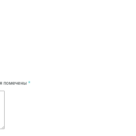
ля помечены
*