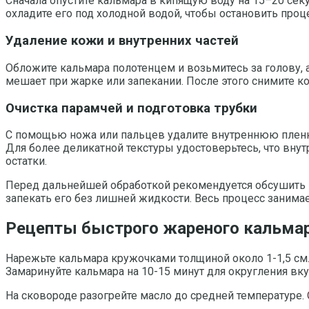
Сначала опустите кальмара в кипящую воду на 15–20 секу
охладите его под холодной водой, чтобы остановить проце
Удаление кожи и внутренних частей
Обложите кальмара полотенцем и возьмитесь за голову, 
мешает при жарке или запекании. После этого снимите кож
Очистка парамчей и подготовка трубки
С помощью ножа или пальцев удалите внутреннюю пленку и
Для более деликатной текстуры удостоверьтесь, что внут
остатки.
Перед дальнейшей обработкой рекомендуется обсушить 
запекать его без лишней жидкости. Весь процесс занима
Рецепты быстрого жареного кальмар
Нарежьте кальмара кружочками толщиной около 1-1,5 см.
Замаринуйте кальмара на 10-15 минут для округления вку
На сковороде разогрейте масло до средней температуре.