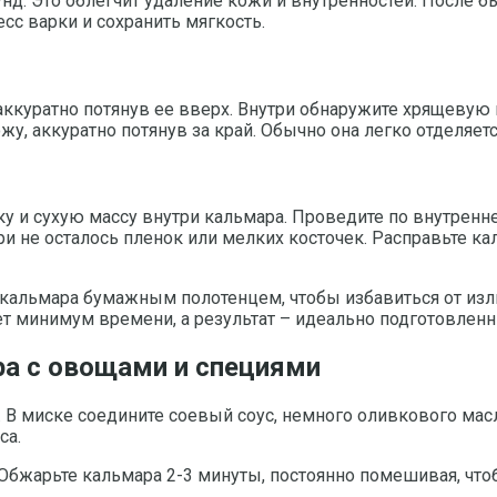
нд. Это облегчит удаление кожи и внутренностей. После б
сс варки и сохранить мягкость.
аккуратно потянув ее вверх. Внутри обнаружите хрящевую 
у, аккуратно потянув за край. Обычно она легко отделяетс
 сухую массу внутри кальмара. Проведите по внутренней ч
ри не осталось пленок или мелких косточек. Расправьте ка
кальмара бумажным полотенцем, чтобы избавиться от изл
ет минимум времени, а результат – идеально подготовлен
а с овощами и специями
 В миске соедините соевый соус, немного оливкового масл
са.
 Обжарьте кальмара 2-3 минуты, постоянно помешивая, что