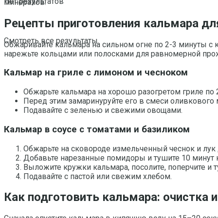
Нет результатов
минералов.
Рецепты приготовления кальмара дл
Смотреть все результаты
Обжаривайте кальмара на сильном огне по 2-3 минуты с к
нарежьте кольцами или полосками для равномерной про
Кальмар на гриле с лимоном и чесноком
Обжарьте кальмара на хорошо разогретом гриле по 
Перед этим замаринуруйте его в смеси оливкового ма
Подавайте с зеленью и свежими овощами.
Кальмар в соусе с томатами и базиликом
Обжарьте на сковороде измельченный чеснок и лук 
Добавьте нарезанные помидоры и тушите 10 минут н
Выложите кружки кальмара, посолите, поперчите и 
Подавайте с пастой или свежим хлебом.
Как подготовить кальмара: очистка 