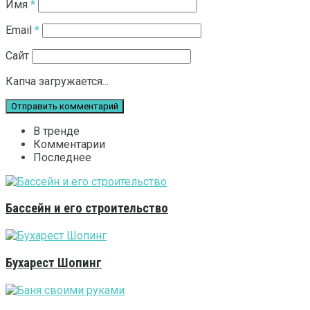
Имя
*
Email
*
Сайт
Капча загружается...
В тренде
Комментарии
Последнее
Бассейн и его строительство
Бухарест Шопинг