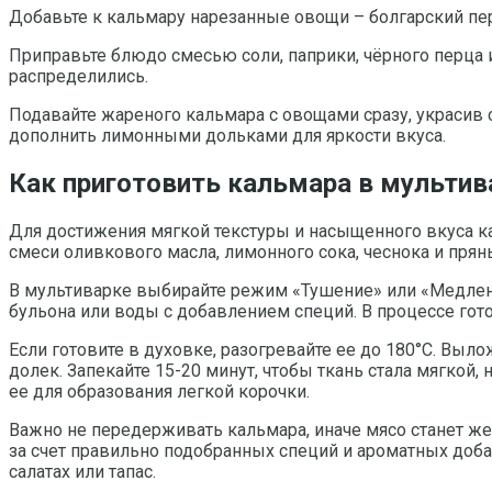
Добавьте к кальмару нарезанные овощи – болгарский пере
Приправьте блюдо смесью соли, паприки, чёрного перца 
распределились.
Подавайте жареного кальмара с овощами сразу, украсив 
дополнить лимонными дольками для яркости вкуса.
Как приготовить кальмара в мультив
Для достижения мягкой текстуры и насыщенного вкуса ка
смеси оливкового масла, лимонного сока, чеснока и прян
В мультиварке выбирайте режим «Тушение» или «Медленно
бульона или воды с добавлением специй. В процессе гот
Если готовите в духовке, разогревайте ее до 180°C. Вы
долек. Запекайте 15-20 минут, чтобы ткань стала мягкой,
ее для образования легкой корочки.
Важно не передерживать кальмара, иначе мясо станет ж
за счет правильно подобранных специй и ароматных доба
салатах или тапас.