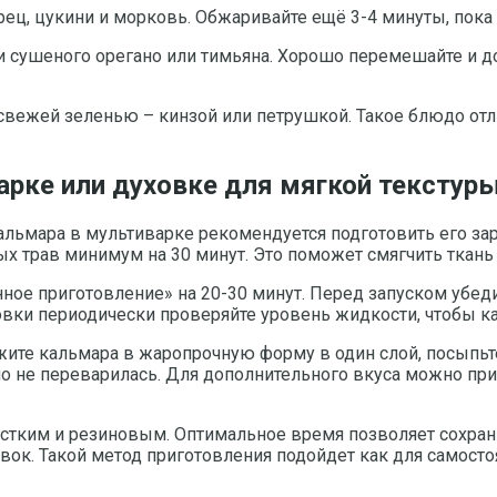
ц, цукини и морковь. Обжаривайте ещё 3-4 минуты, пока о
и сушеного орегано или тимьяна. Хорошо перемешайте и д
свежей зеленью – кинзой или петрушкой. Такое блюдо отл
арке или духовке для мягкой текстур
льмара в мультиварке рекомендуется подготовить его зар
ых трав минимум на 30 минут. Это поможет смягчить ткань
е приготовление» на 20-30 минут. Перед запуском убедит
овки периодически проверяйте уровень жидкости, чтобы к
ложите кальмара в жаропрочную форму в один слой, посып
 но не переварилась. Для дополнительного вкуса можно при
естким и резиновым. Оптимальное время позволяет сохра
вок. Такой метод приготовления подойдет как для самост