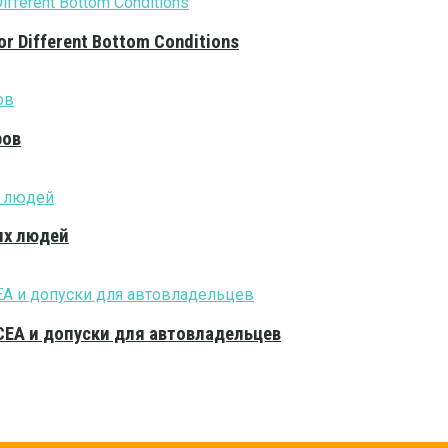
or Different Bottom Conditions
ров
ых людей
CEA и допуски для автовладельцев