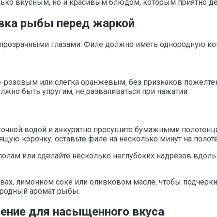
олько вкусным, но и красивым блюдом, которым приятно де
овка рыбы перед жаркой
прозрачными глазами. Филе должно иметь однородную конс
о-розовым или слегка оранжевым, без признаков пожелтен
олжно быть упругим, не разваливаться при нажатии.
очной водой и аккуратно просушите бумажными полотенцам
ящую корочку, оставьте филе на несколько минут на полот
полам или сделайте несколько неглубоких надрезов вдоль
х, лимонном соке или оливковом масле, чтобы подчеркнут
иродный аромат рыбы.
ление для насыщенного вкуса