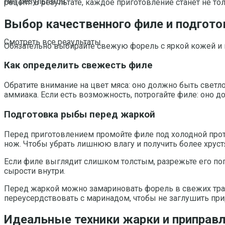
Нет результатов
рецепт. В результате, каждое приготовление станет не т
Выбор качественного филе и подгот
Смотреть все результаты
Обязательно выбирайте свежую форель с яркой кожей и 
Как определить свежесть филе
Обратите внимание на цвет мяса: оно должно быть светл
аммиака. Если есть возможность, потрогайте филе: оно д
Подготовка рыбы перед жаркой
Перед приготовлением промойте филе под холодной прот
нож. Чтобы убрать лишнюю влагу и получить более хруст
Если филе выглядит слишком толстым, разрежьте его по
сырости внутри.
Перед жаркой можно замариновать форель в свежих трава
переусердствовать с маринадом, чтобы не заглушить пр
Идеальные техники жарки и приправ