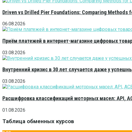
Driven vs Drilled Pier Foundations: Comparing Methods f
06.08.2026
Приём платежей в интернет-магазине цифровых това
03.08.2026
Внутренний кризис в 30 лет случается даже у успешн
03.08.2026
Расшифровка классификаций моторных масел: API, A
01.08.2026
Таблица обменных курсов