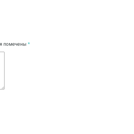
ля помечены
*