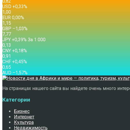
0,82
USD
+0,33
%
1,00
EUR
0,00
%
1,15
GBP
–1,03
%
7,77
JPY
+0,39
%
За 1 000
0,13
CNY
+0,18
%
0,91
CHF
+0,45
%
0,65
AUD
–1,57
%
На страницах нашего сайта вы найдете очень много интере
Категории
Бизнес
Интернет
Культура
Недвижимость