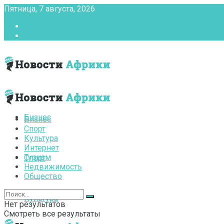
Пятница, 7 августа, 2026
Главная
Контакты
Бизнес
Бизнес
Спорт
Культура
Интернет
Туризм
Спорт
Недвижимость
Общество
Культура
Нет результатов
Смотреть все результаты