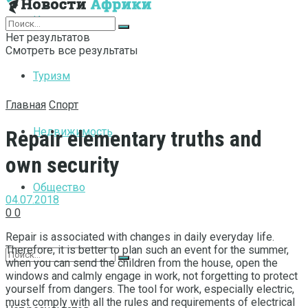
Интернет
Нет результатов
Смотреть все результаты
Туризм
Главная
Спорт
Недвижимость
Repair elementary truths and
own security
Общество
04.07.2018
0
0
Repair is associated with changes in daily everyday life.
Therefore, it is better to plan such an event for the summer,
when you can send the children from the house, open the
windows and calmly engage in work, not forgetting to protect
yourself from dangers. The tool for work, especially electric,
must comply with all the rules and requirements of electrical