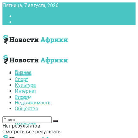
Пятница, 7 августа, 2026
Главная
Контакты
Бизнес
Бизнес
Спорт
Культура
Интернет
Туризм
Спорт
Недвижимость
Общество
Культура
Нет результатов
Смотреть все результаты