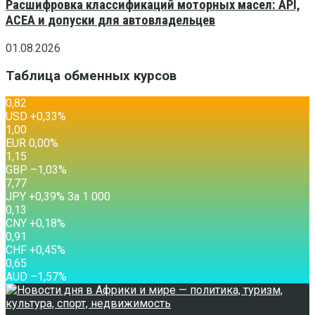
Расшифровка классификаций моторных масел: API,
ACEA и допуски для автовладельцев
01.08.2026
Таблица обменных курсов
0,82
USD
+0,33
%
1,00
EUR
0,00
%
1,15
GBP
–1,03
%
7,77
JPY
+0,39
%
За 1 000
0,13
CNY
+0,18
%
0,91
CHF
+0,45
%
0,65
AUD
–1,57
%