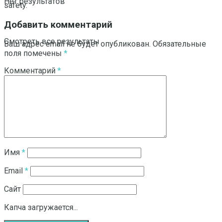
Нет результатов
safety.
Добавить комментарий
Смотреть все результаты
Ваш адрес email не будет опубликован.
Обязательные
поля помечены
*
Комментарий
*
Имя
*
Email
*
Сайт
Капча загружается...