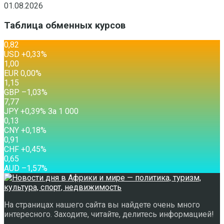
01.08.2026
Таблица обменных курсов
0,82
USD
+0,33
%
1,00
EUR
0,00
%
1,15
GBP
–1,03
%
7,77
JPY
+0,39
%
За 1 000
0,13
CNY
+0,18
%
0,91
CHF
+0,45
%
0,65
AUD
–1,57
%
На страницах нашего сайта вы найдете очень много
интересного. Заходите, читайте, делитесь информацией!