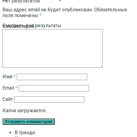
Нет результатов
Ваш адрес email не будет опубликован.
Обязательные
поля помечены
*
Смотреть все результаты
Комментарий
*
Имя
*
Email
*
Сайт
Капча загружается...
В тренде