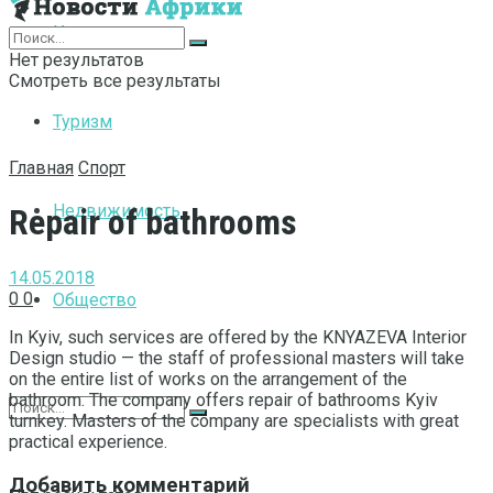
Интернет
Нет результатов
Смотреть все результаты
Туризм
Главная
Спорт
Недвижимость
Repair of bathrooms
14.05.2018
0
0
Общество
In Kyiv, such services are offered by the KNYAZEVA Interior
Design studio — the staff of professional masters will take
on the entire list of works on the arrangement of the
bathroom.
The company offers repair of bathrooms Kyiv
turnkey. Masters of the company are specialists with great
practical experience.
Добавить комментарий