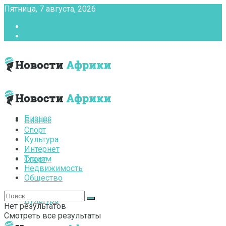
Пятница, 7 августа, 2026
Главная
Контакты
Бизнес
Бизнес
Спорт
Культура
Интернет
Туризм
Спорт
Недвижимость
Общество
Культура
Нет результатов
Смотреть все результаты