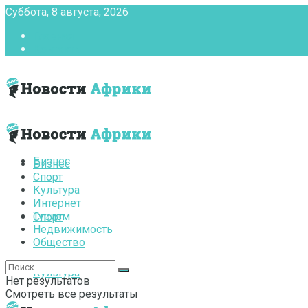
Суббота, 8 августа, 2026
Главная
Контакты
Бизнес
Бизнес
Спорт
Культура
Интернет
Туризм
Спорт
Недвижимость
Общество
Культура
Нет результатов
Смотреть все результаты