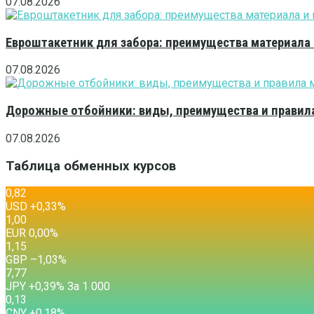
07.08.2026
Евроштакетник для забора: преимущества материала
07.08.2026
Дорожные отбойники: виды, преимущества и правила
07.08.2026
Таблица обменных курсов
0,82
USD
+0,33
%
1,00
EUR
0,00
%
1,15
GBP
–1,03
%
7,77
JPY
+0,39
%
За 1 000
0,13
CNY
+0,18
%