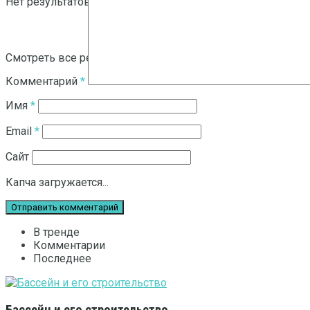
Нет результатов
Смотреть все результаты
Комментарий
*
Имя
*
Email
*
Сайт
Капча загружается...
В тренде
Комментарии
Последнее