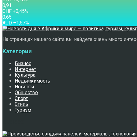
0,91
CHF
+0,45
%
0,65
AUD
–1,57
%
На страницах нашего сайта вы найдете очень много интере
Категории
Бизнес
Интернет
Культура
Недвижимость
Новости
Общество
Спорт
Стиль
Туризм
Свежее