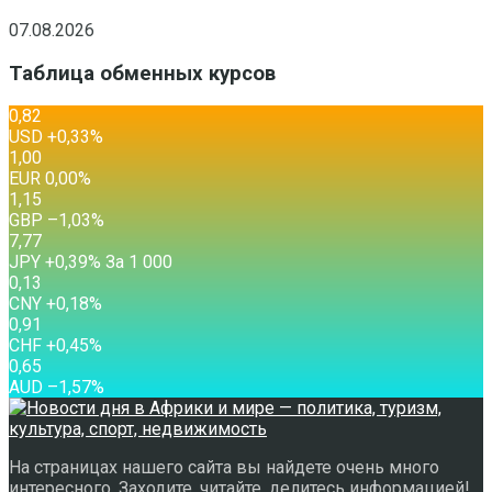
07.08.2026
Таблица обменных курсов
0,82
USD
+0,33
%
1,00
EUR
0,00
%
1,15
GBP
–1,03
%
7,77
JPY
+0,39
%
За 1 000
0,13
CNY
+0,18
%
0,91
CHF
+0,45
%
0,65
AUD
–1,57
%
На страницах нашего сайта вы найдете очень много
интересного. Заходите, читайте, делитесь информацией!