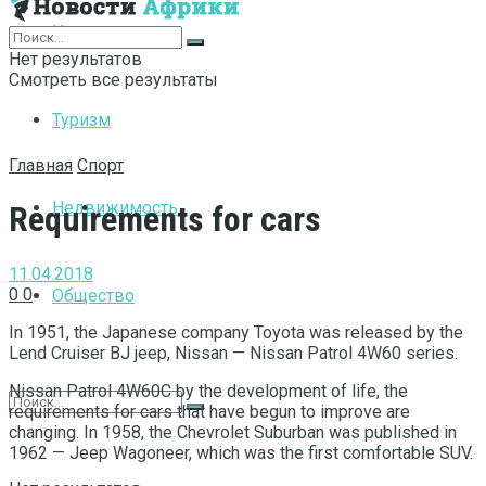
Интернет
Нет результатов
Смотреть все результаты
Туризм
Главная
Спорт
Недвижимость
Requirements for cars
11.04.2018
0
0
Общество
In 1951, the Japanese company Toyota was released by the
Lend Cruiser BJ jeep, Nissan — Nissan Patrol 4W60 series.
Nissan Patrol 4W60C by the development of life, the
requirements for cars that have begun to improve are
changing. In 1958, the Chevrolet Suburban was published in
1962 — Jeep Wagoneer, which was the first comfortable SUV.