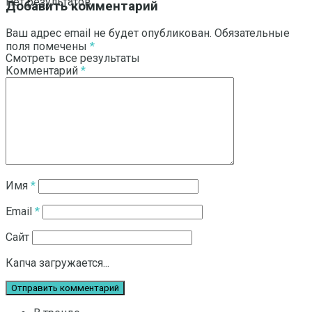
Нет результатов
Добавить комментарий
Ваш адрес email не будет опубликован.
Обязательные
поля помечены
*
Смотреть все результаты
Комментарий
*
Имя
*
Email
*
Сайт
Капча загружается...