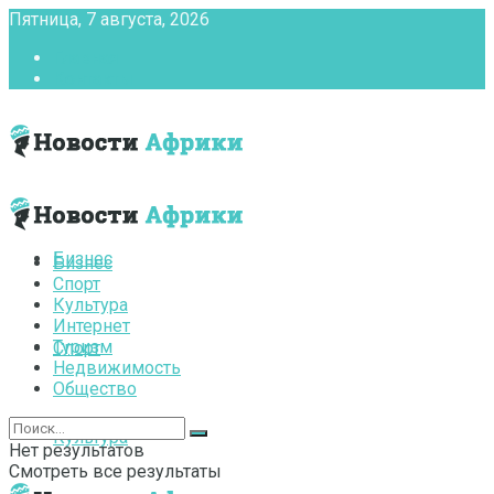
Пятница, 7 августа, 2026
Главная
Контакты
Бизнес
Бизнес
Спорт
Культура
Интернет
Туризм
Спорт
Недвижимость
Общество
Культура
Нет результатов
Смотреть все результаты