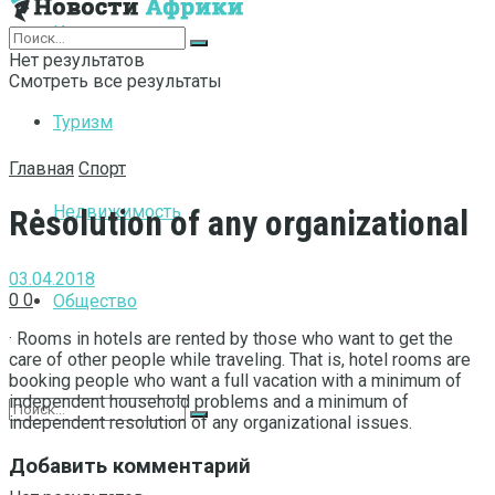
Интернет
Нет результатов
Смотреть все результаты
Туризм
Главная
Спорт
Недвижимость
Resolution of any organizational
03.04.2018
0
0
Общество
· Rooms in hotels are rented by those who want to get the
care of other people while traveling.
That is, hotel rooms are
booking people who want a full vacation with a minimum of
independent household problems and a minimum of
independent resolution of any organizational issues.
Добавить комментарий