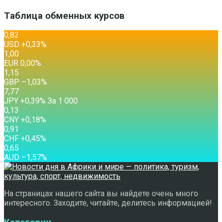
Таблица обменных курсов
0,82
USD
+0,33
%
1,00
EUR
0,00
%
1,15
GBP
–1,03
%
7,77
JPY
+0,39
%
За 1 000
0,13
CNY
+0,18
%
0,91
CHF
+0,45
%
0,65
AUD
–1,57
%
На страницах нашего сайта вы найдете очень много
интересного. Заходите, читайте, делитесь информацией!