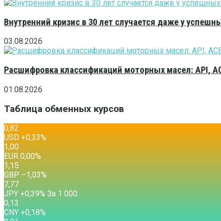
Внутренний кризис в 30 лет случается даже у успешн
03.08.2026
Расшифровка классификаций моторных масел: API, A
01.08.2026
Таблица обменных курсов
0,82
USD
+0,33
%
1,00
EUR
0,00
%
1,15
GBP
–1,03
%
7,77
JPY
+0,39
%
За 1 000
0,13
CNY
+0,18
%