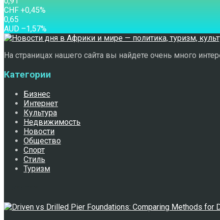
0,91
CHF
+0,45
%
0,65
AUD
–1,57
%
На страницах нашего сайта вы найдете очень много интере
Категории
Бизнес
Интернет
Культура
Недвижимость
Новости
Общество
Спорт
Стиль
Туризм
Свежее