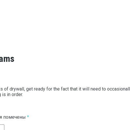
eams
f drywall, get ready for the fact that it will need to occasionally
is in order.
ля помечены
*