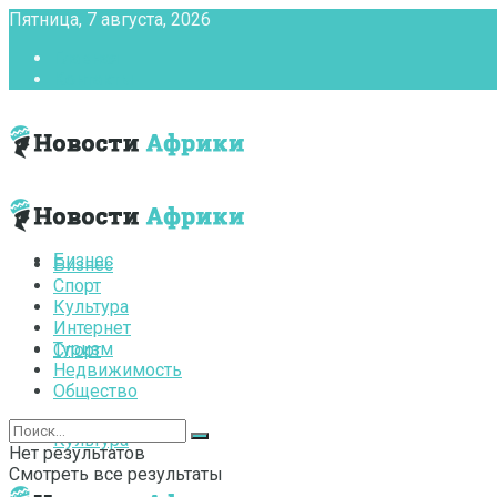
Пятница, 7 августа, 2026
Главная
Контакты
Бизнес
Бизнес
Спорт
Культура
Интернет
Туризм
Спорт
Недвижимость
Общество
Культура
Нет результатов
Смотреть все результаты