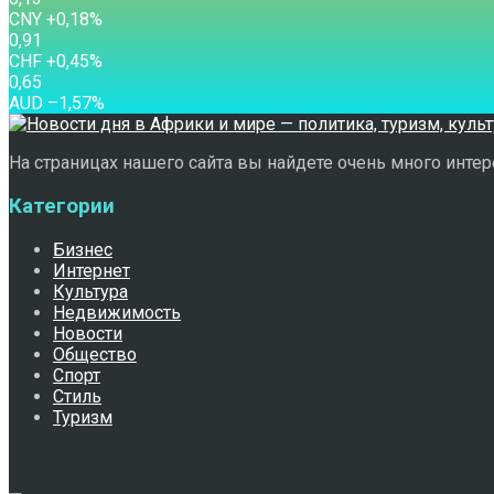
CNY
+0,18
%
0,91
CHF
+0,45
%
0,65
AUD
–1,57
%
На страницах нашего сайта вы найдете очень много интере
Категории
Бизнес
Интернет
Культура
Недвижимость
Новости
Общество
Спорт
Стиль
Туризм
Свежее