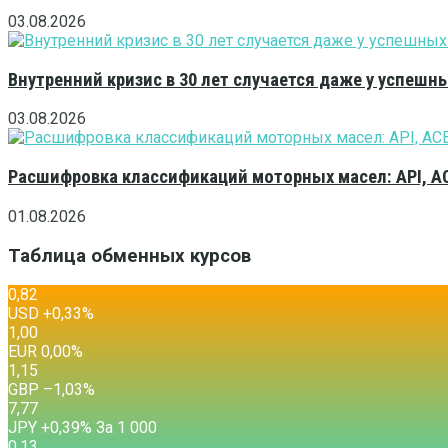
03.08.2026
Внутренний кризис в 30 лет случается даже у успешн
03.08.2026
Расшифровка классификаций моторных масел: API, A
01.08.2026
Таблица обменных курсов
0,82
USD
+0,33
%
1,00
EUR
0,00
%
1,15
GBP
–1,03
%
7,77
JPY
+0,39
%
За 1 000
0,13