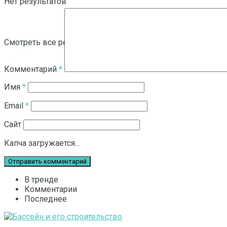
Нет результатов
Смотреть все результаты
Комментарий
*
Имя
*
Email
*
Сайт
Капча загружается...
В тренде
Комментарии
Последнее