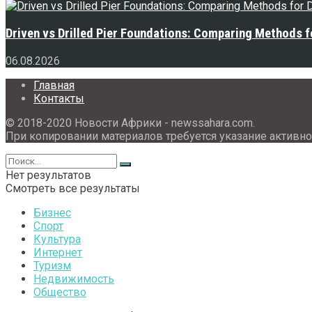
Driven vs Drilled Pier Foundations: Comparing Methods f
06.08.2026
Главная
Контакты
© 2018-2020 Новости Африки - newssahara.com.
При копировании материалов требуется указание активно
Нет результатов
Смотреть все результаты
Бизнес
Спорт
Культура
Интернет
Туризм
Недвижимость
Общество