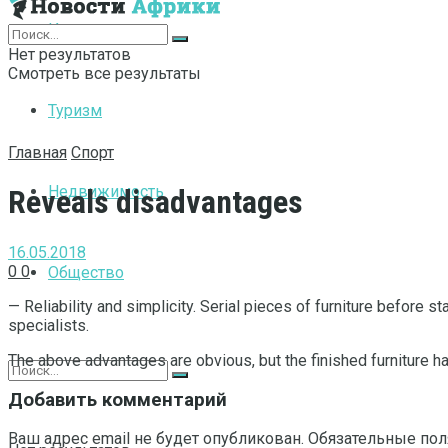
Интернет
Нет результатов
Смотреть все результаты
Туризм
Главная
Спорт
Недвижимость
Reveals disadvantages
16.05.2018
0
0
Общество
— Reliability and simplicity. Serial pieces of furniture before s
specialists.
The above advantages are obvious, but the finished furniture h
Добавить комментарий
Ваш адрес email не будет опубликован.
Обязательные по