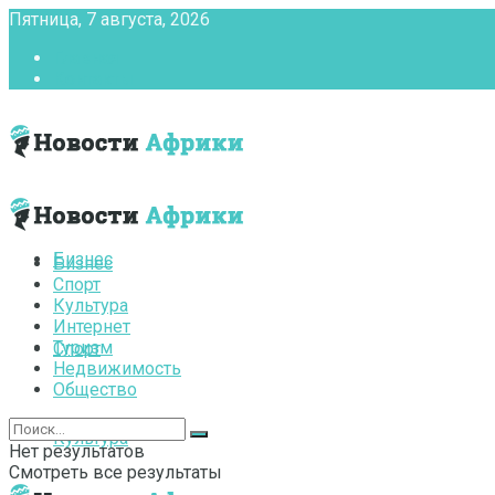
Пятница, 7 августа, 2026
Главная
Контакты
Бизнес
Бизнес
Спорт
Культура
Интернет
Туризм
Спорт
Недвижимость
Общество
Культура
Нет результатов
Смотреть все результаты