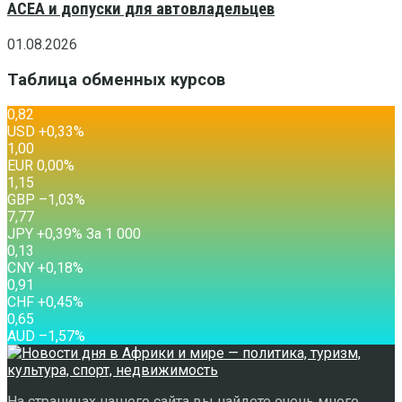
ACEA и допуски для автовладельцев
01.08.2026
Таблица обменных курсов
0,82
USD
+0,33
%
1,00
EUR
0,00
%
1,15
GBP
–1,03
%
7,77
JPY
+0,39
%
За 1 000
0,13
CNY
+0,18
%
0,91
CHF
+0,45
%
0,65
AUD
–1,57
%
На страницах нашего сайта вы найдете очень много