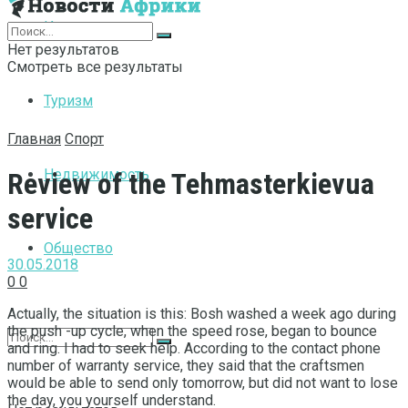
Интернет
Нет результатов
Смотреть все результаты
Туризм
Главная
Спорт
Недвижимость
Review of the Tehmasterkievua
service
Общество
30.05.2018
0
0
Actually, the situation is this: Bosh washed a week ago during
the push -up cycle, when the speed rose, began to bounce
and ring.
I had to seek help. According to the contact phone
number of warranty service, they said that the craftsmen
would be able to send only tomorrow, but did not want to lose
the day, you yourself understand.