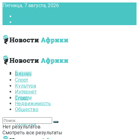
Пятница, 7 августа, 2026
Главная
Контакты
Бизнес
Бизнес
Спорт
Культура
Интернет
Туризм
Спорт
Недвижимость
Общество
Культура
Нет результатов
Смотреть все результаты