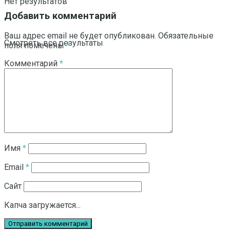
Нет результатов
Добавить комментарий
Ваш адрес email не будет опубликован.
Обязательные
Смотреть все результаты
поля помечены
*
Комментарий
*
Имя
*
Email
*
Сайт
Капча загружается...