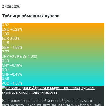
07.08.2026
Таблица обменных курсов
0,82
USD
+0,33
%
1,00
EUR
0,00
%
1,15
GBP
–1,03
%
7,77
JPY
+0,39
%
За 1 000
0,13
CNY
+0,18
%
0,91
CHF
+0,45
%
0,65
AUD
–1,57
%
На страницах нашего сайта вы найдете очень много
интересного. Заходите, читайте, делитесь информацией!