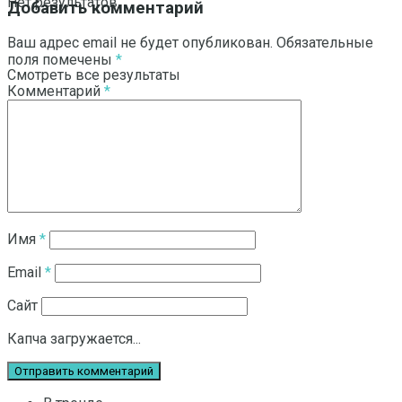
Нет результатов
Добавить комментарий
Ваш адрес email не будет опубликован.
Обязательные
поля помечены
*
Смотреть все результаты
Комментарий
*
Имя
*
Email
*
Сайт
Капча загружается...