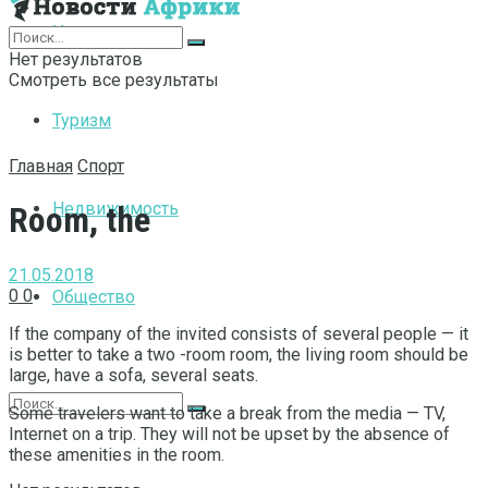
Интернет
Нет результатов
Смотреть все результаты
Туризм
Главная
Спорт
Недвижимость
Room, the
21.05.2018
0
0
Общество
If the company of the invited consists of several people — it
is better to take a two -room room, the living room should be
large, have a sofa, several seats.
Some travelers want to take a break from the media — TV,
Internet on a trip. They will not be upset by the absence of
these amenities in the room.