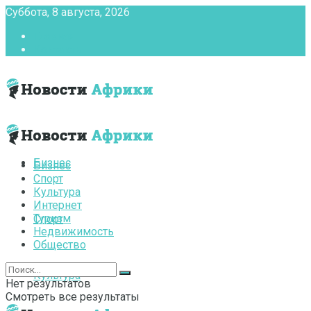
Суббота, 8 августа, 2026
Главная
Контакты
Бизнес
Бизнес
Спорт
Культура
Интернет
Туризм
Спорт
Недвижимость
Общество
Культура
Нет результатов
Смотреть все результаты