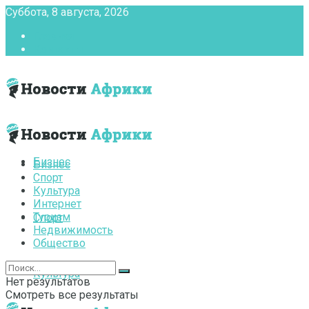
Суббота, 8 августа, 2026
Главная
Контакты
Бизнес
Бизнес
Спорт
Культура
Интернет
Туризм
Спорт
Недвижимость
Общество
Культура
Нет результатов
Смотреть все результаты