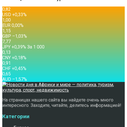
0,82
USD
+0,33
%
1,00
EUR
0,00
%
1,15
GBP
–1,03
%
7,77
JPY
+0,39
%
За 1 000
0,13
CNY
+0,18
%
0,91
CHF
+0,45
%
0,65
AUD
–1,57
%
На страницах нашего сайта вы найдете очень много
интересного. Заходите, читайте, делитесь информацией!
Категории