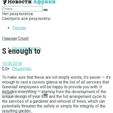
Интернет
Нет результатов
Смотреть все результаты
Туризм
Главная
Спорт
Недвижимость
S enough to
10.04.2018
0
0
Общество
To make sure that these are not empty words, it’s easier — it’s
enough to cast a cursory glance at the list of all services that
Greenlaif employees will be happy to provide you with.
It
includes everything — starting from the development of the
unique design of your site and the full arrangement cycle to
the services of a gardener and removal of trees, which can
potentially threaten the safety or simply the integrity of the
resulting garden.