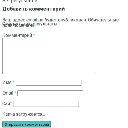
Нет результатов
Добавить комментарий
Ваш адрес email не будет опубликован.
Обязательные
Смотреть все результаты
поля помечены
*
Комментарий
*
Имя
*
Email
*
Сайт
Капча загружается...