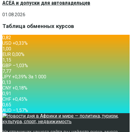
ACEA и допуски для автовладельцев
01.08.2026
Таблица обменных курсов
0,82
USD
+0,33
%
1,00
EUR
0,00
%
1,15
GBP
–1,03
%
7,77
JPY
+0,39
%
За 1 000
0,13
CNY
+0,18
%
0,91
CHF
+0,45
%
0,65
AUD
–1,57
%
На страницах нашего сайта вы найдете очень много