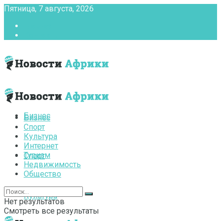
Пятница, 7 августа, 2026
Главная
Контакты
Бизнес
Бизнес
Спорт
Культура
Интернет
Туризм
Спорт
Недвижимость
Общество
Культура
Нет результатов
Смотреть все результаты