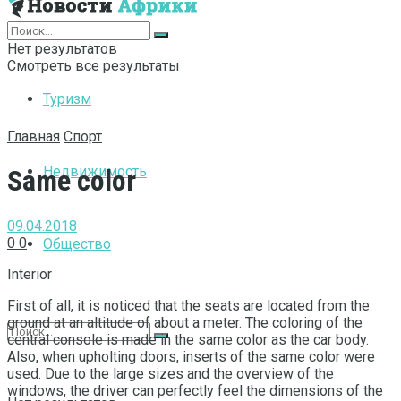
Интернет
Нет результатов
Смотреть все результаты
Туризм
Главная
Спорт
Недвижимость
Same color
09.04.2018
0
0
Общество
Interior
First of all, it is noticed that the seats are located from the
ground at an altitude of about a meter.
The coloring of the
central console is made in the same color as the car body.
Also, when upholting doors, inserts of the same color were
used. Due to the large sizes and the overview of the
windows, the driver can perfectly feel the dimensions of the