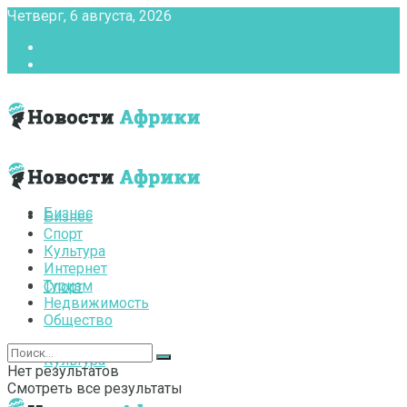
Четверг, 6 августа, 2026
Главная
Контакты
Бизнес
Бизнес
Спорт
Культура
Интернет
Туризм
Спорт
Недвижимость
Общество
Культура
Нет результатов
Смотреть все результаты