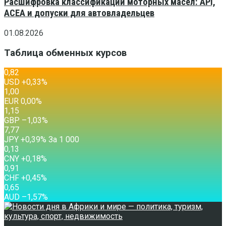
Расшифровка классификаций моторных масел: API,
ACEA и допуски для автовладельцев
01.08.2026
Таблица обменных курсов
0,82
USD
+0,33
%
1,00
EUR
0,00
%
1,15
GBP
–1,03
%
7,77
JPY
+0,39
%
За 1 000
0,13
CNY
+0,18
%
0,91
CHF
+0,45
%
0,65
AUD
–1,57
%