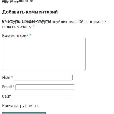
Нет результатов
whole car.
Добавить комментарий
Смотреть все результаты
Ваш адрес email не будет опубликован.
Обязательные
поля помечены
*
Комментарий
*
Имя
*
Email
*
Сайт
Капча загружается...