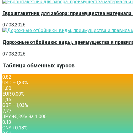
Евроштакетник для забора: преимущества материала
07.08.2026
Дорожные отбойники: виды, преимущества и правила
07.08.2026
Таблица обменных курсов
0,82
USD
+0,33
%
1,00
EUR
0,00
%
1,15
GBP
–1,03
%
7,77
JPY
+0,39
%
За 1 000
0,13
CNY
+0,18
%