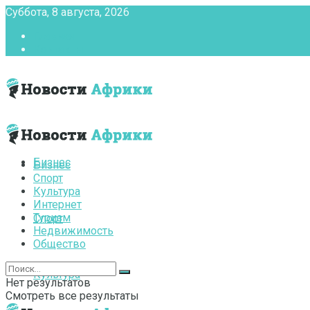
Суббота, 8 августа, 2026
Главная
Контакты
Бизнес
Бизнес
Спорт
Культура
Интернет
Туризм
Спорт
Недвижимость
Общество
Культура
Нет результатов
Смотреть все результаты