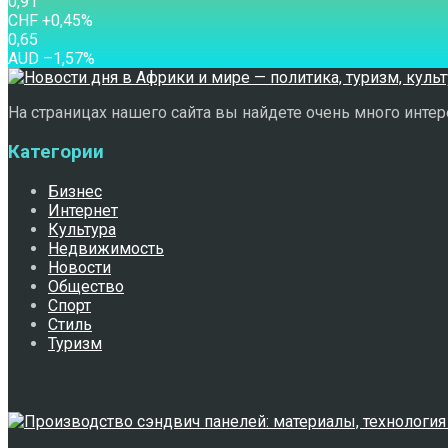
0,91
CHF
+0,45
%
0,65
AUD
–1,57
%
На страницах нашего сайта вы найдете очень много интере
Категории
Бизнес
Интернет
Культура
Недвижимость
Новости
Общество
Спорт
Стиль
Туризм
Свежее