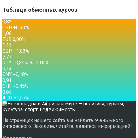
Таблица обменных курсов
0,82
USD
+0,33
%
1,00
EUR
0,00
%
1,15
GBP
–1,03
%
7,77
JPY
+0,39
%
За 1 000
0,13
CNY
+0,18
%
0,91
CHF
+0,45
%
0,65
AUD
–1,57
%
На страницах нашего сайта вы найдете очень много
интересного. Заходите, читайте, делитесь информацией!