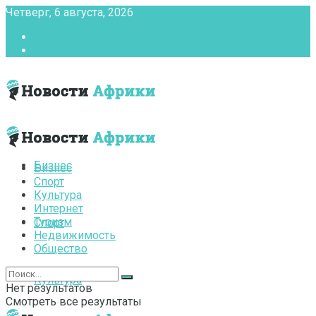
Четверг, 6 августа, 2026
Главная
Контакты
Бизнес
Бизнес
Спорт
Культура
Интернет
Туризм
Спорт
Недвижимость
Общество
Культура
Нет результатов
Смотреть все результаты