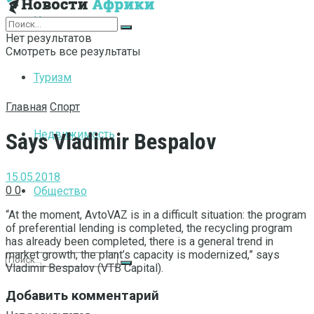
Интернет
Нет результатов
Смотреть все результаты
Туризм
Главная
Спорт
Недвижимость
Says Vladimir Bespalov
15.05.2018
0
0
Общество
“At the moment, AvtoVAZ is in a difficult situation: the program
of preferential lending is completed, the recycling program
has already been completed, there is a general trend in
market growth, the plant’s capacity is modernized,” says
Vladimir Bespalov (VTB Capital).
Добавить комментарий