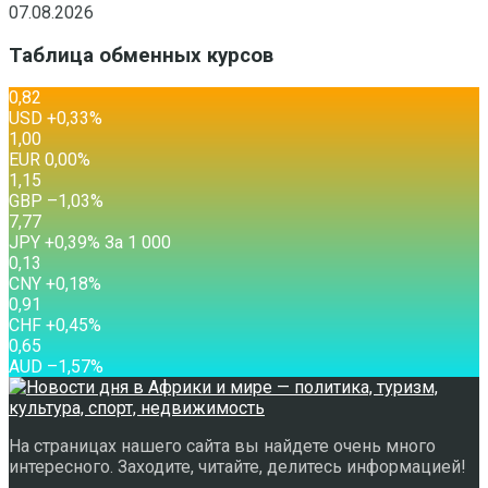
07.08.2026
Таблица обменных курсов
0,82
USD
+0,33
%
1,00
EUR
0,00
%
1,15
GBP
–1,03
%
7,77
JPY
+0,39
%
За 1 000
0,13
CNY
+0,18
%
0,91
CHF
+0,45
%
0,65
AUD
–1,57
%
На страницах нашего сайта вы найдете очень много
интересного. Заходите, читайте, делитесь информацией!