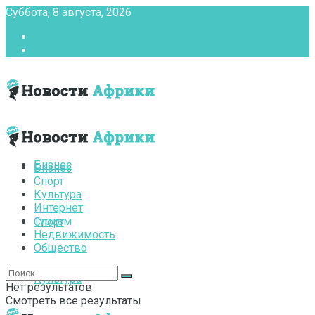
Суббота, 8 августа, 2026
Главная
Контакты
Бизнес
Бизнес
Спорт
Культура
Интернет
Туризм
Спорт
Недвижимость
Общество
Культура
Нет результатов
Смотреть все результаты