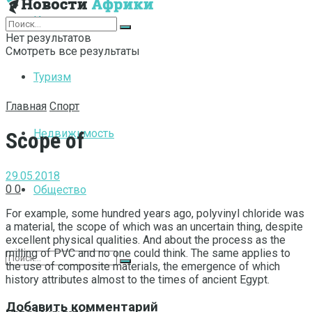
Интернет
Нет результатов
Смотреть все результаты
Туризм
Главная
Спорт
Недвижимость
Scope of
29.05.2018
0
0
Общество
For example, some hundred years ago, polyvinyl chloride was
a material, the scope of which was an uncertain thing, despite
excellent physical qualities.
And about the process as the
milling of PVC and no one could think. The same applies to
the use of composite materials, the emergence of which
history attributes almost to the times of ancient Egypt.
Добавить комментарий