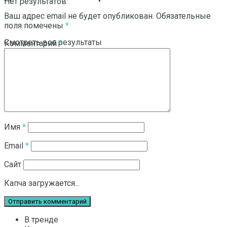
Нет результатов
Ваш адрес email не будет опубликован.
Обязательные
поля помечены
*
Смотреть все результаты
Комментарий
*
Имя
*
Email
*
Сайт
Капча загружается...
В тренде