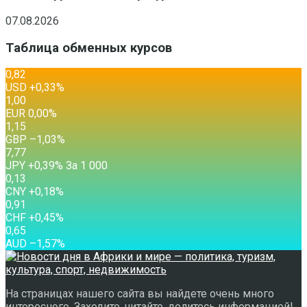
07.08.2026
Таблица обменных курсов
0,82
USD
+0,33
%
1,00
EUR
0,00
%
1,15
GBP
–1,03
%
7,77
JPY
+0,39
%
За 1 000
0,13
CNY
+0,18
%
0,91
CHF
+0,45
%
0,65
AUD
–1,57
%
На страницах нашего сайта вы найдете очень много
интересного. Заходите, читайте, делитесь информацией!