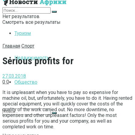
Интернет
Нет результатов
Смотреть все результаты
Туризм
Главная
Спорт
Недвижимость
Serious profits for
27.03.2018
0
0
Общество
It is unpleasant when you have to pay so expensive for
machine oil, but, unfortunately, you have to do it.
Having rented
special equipment, you will quickly cover the costs of the
quality of the work carried out. No more downtime, no
expenses and other unpleasant factors! Only the most
serious profits for you and your company, as well as
completed work on time.