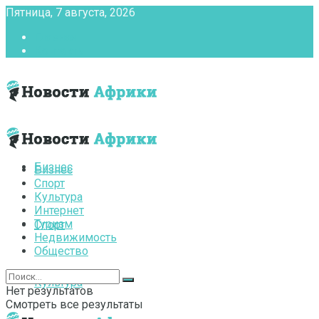
Пятница, 7 августа, 2026
Главная
Контакты
Бизнес
Бизнес
Спорт
Культура
Интернет
Туризм
Спорт
Недвижимость
Общество
Культура
Нет результатов
Смотреть все результаты