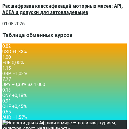
Расшифровка классификаций моторных масел: API,
ACEA и допуски для автовладельцев
01.08.2026
Таблица обменных курсов
0,82
USD
+0,33
%
1,00
EUR
0,00
%
1,15
GBP
–1,03
%
7,77
JPY
+0,39
%
За 1 000
0,13
CNY
+0,18
%
0,91
CHF
+0,45
%
0,65
AUD
–1,57
%