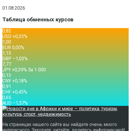
01.08.2026
Таблица обменных курсов
0,82
USD
+0,33
%
1,00
EUR
0,00
%
1,15
GBP
–1,03
%
7,77
JPY
+0,39
%
За 1 000
0,13
CNY
+0,18
%
0,91
CHF
+0,45
%
0,65
AUD
–1,57
%
На страницах нашего сайта вы найдете очень много
интересного. Заходите, читайте, делитесь информацией!