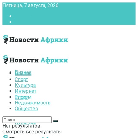
Пятница, 7 августа, 2026
Главная
Контакты
Бизнес
Бизнес
Спорт
Культура
Интернет
Туризм
Спорт
Недвижимость
Общество
Культура
Нет результатов
Смотреть все результаты