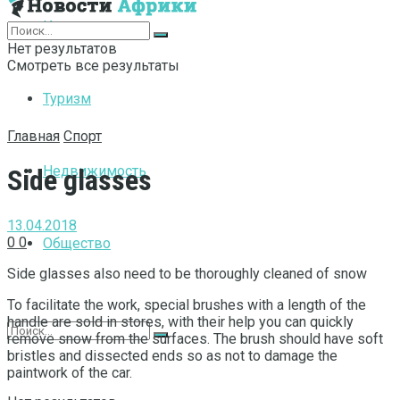
Интернет
Нет результатов
Смотреть все результаты
Туризм
Главная
Спорт
Недвижимость
Side glasses
13.04.2018
0
0
Общество
Side glasses also need to be thoroughly cleaned of snow
To facilitate the work, special brushes with a length of the
handle are sold in stores, with their help you can quickly
remove snow from the surfaces. The brush should have soft
bristles and dissected ends so as not to damage the
paintwork of the car.