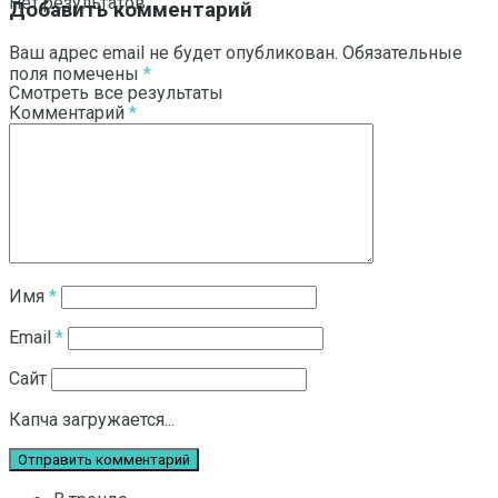
Нет результатов
Добавить комментарий
Ваш адрес email не будет опубликован.
Обязательные
поля помечены
*
Смотреть все результаты
Комментарий
*
Имя
*
Email
*
Сайт
Капча загружается...