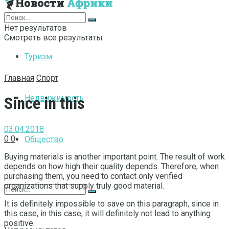
Интернет
Нет результатов
Смотреть все результаты
Туризм
Главная
Спорт
Недвижимость
Since in this
03.04.2018
0
0
Общество
Buying materials is another important point.
The result of work
depends on how high their quality depends. Therefore, when
purchasing them, you need to contact only verified
organizations that supply truly good material.
It is definitely impossible to save on this paragraph, since in
this case, in this case, it will definitely not lead to anything
positive.