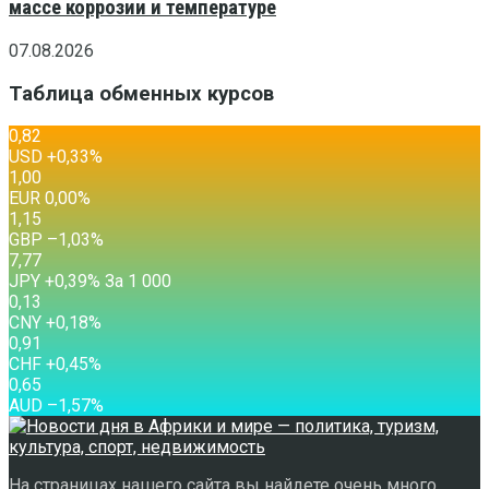
массе коррозии и температуре
07.08.2026
Таблица обменных курсов
0,82
USD
+0,33
%
1,00
EUR
0,00
%
1,15
GBP
–1,03
%
7,77
JPY
+0,39
%
За 1 000
0,13
CNY
+0,18
%
0,91
CHF
+0,45
%
0,65
AUD
–1,57
%
На страницах нашего сайта вы найдете очень много