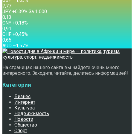
GBP
–1,03
%
7,77
JPY
+0,39
%
За 1 000
0,13
CNY
+0,18
%
0,91
CHF
+0,45
%
0,65
AUD
–1,57
%
На страницах нашего сайта вы найдете очень много
интересного. Заходите, читайте, делитесь информацией!
Категории
Бизнес
Интернет
Культура
Недвижимость
Новости
Общество
Спорт