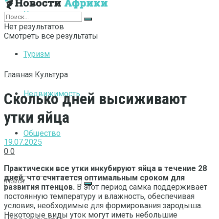
Интернет
Нет результатов
Смотреть все результаты
Туризм
Главная
Культура
Недвижимость
Сколько дней высиживают
утки яйца
Общество
19.07.2025
0
0
Практически все утки инкубируют яйца в течение 28
дней, что считается оптимальным сроком для
развития птенцов.
В этот период самка поддерживает
постоянную температуру и влажность, обеспечивая
условия, необходимые для формирования зародыша.
Некоторые виды уток могут иметь небольшие