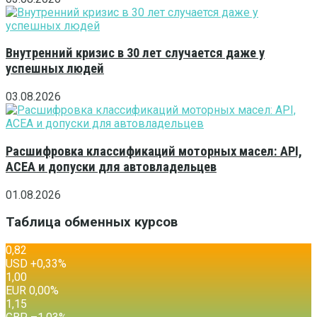
Внутренний кризис в 30 лет случается даже у
успешных людей
03.08.2026
Расшифровка классификаций моторных масел: API,
ACEA и допуски для автовладельцев
01.08.2026
Таблица обменных курсов
0,82
USD
+0,33
%
1,00
EUR
0,00
%
1,15