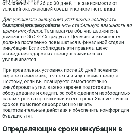
Нет результатов
отклонения – от 26 до 30 дней, – в зависимости от
условий окружающей среды и конкретного вида.
Для успешного выведения утят важно соблюдать
тепловой режим и обеспечить стабильную влажность во
Смотреть все результаты
время инкубации.
Температура обычно держится в
диапазоне 36,5-37,5 градусов Цельсия, а влажность
должна постепенно повышаться в финальной стадии
инкубации. Если соблюдать эти правила, шанс
выведения здоровых птенцов значительно
увеличивается.
При правильных условиях после 28 дней появится
первое шевеление, а затем и вылупление птенцов.
Поэтому, если вы планируете самостоятельно
инкубировать утки, важно заранее подготовить
оборудование и следить за соблюдением необходимых
параметров на протяжении всего срока. Знание точных
сроков помогает своевременно начать
подготовительные действия и обеспечить комфорт для
будущих утят.
Определяющие сроки инкубации в