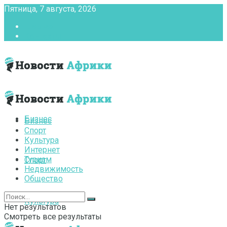
Пятница, 7 августа, 2026
Главная
Контакты
Бизнес
Бизнес
Спорт
Культура
Интернет
Туризм
Спорт
Недвижимость
Общество
Культура
Нет результатов
Смотреть все результаты