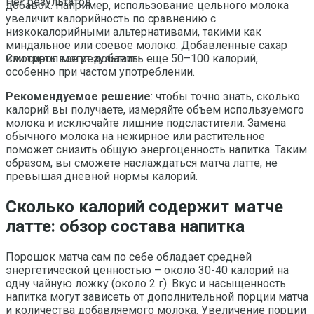
Нет результатов
добавок. Например, использование цельного молока
увеличит калорийность по сравнению с
низкокалорийными альтернативами, такими как
миндальное или соевое молоко. Добавленные сахар
или сироп могут добавить еще 50–100 калорий,
Смотреть все результаты
особенно при частом употреблении.
Рекомендуемое решение
: чтобы точно знать, сколько
калорий вы получаете, измеряйте объем используемого
молока и исключайте лишние подсластители. Замена
обычного молока на нежирное или растительное
поможет снизить общую энергоценность напитка. Таким
образом, вы сможете наслаждаться матча латте, не
превышая дневной нормы калорий.
Сколько калорий содержит матче
латте: обзор состава напитка
Порошок матча сам по себе обладает средней
энергетической ценностью – около 30-40 калорий на
одну чайную ложку (около 2 г). Вкус и насыщенность
напитка могут зависеть от дополнительной порции матча
и количества добавляемого молока. Увеличение порции