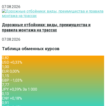
07.08.2026
Дорожные отбойники: виды, преимущества и
правила монтажа на трассах
07.08.2026
Таблица обменных курсов
0,82
USD
+0,33
%
1,00
EUR
0,00
%
1,15
GBP
–1,03
%
7,77
JPY
+0,39
%
За 1 000
0,13
CNY
+0,18
%
0,91