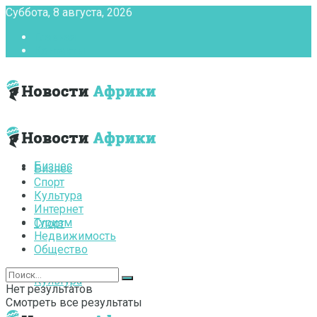
Суббота, 8 августа, 2026
Главная
Контакты
Бизнес
Бизнес
Спорт
Культура
Интернет
Туризм
Спорт
Недвижимость
Общество
Культура
Нет результатов
Смотреть все результаты