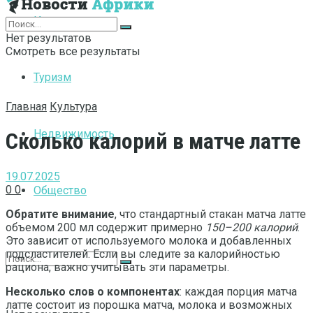
Интернет
Нет результатов
Смотреть все результаты
Туризм
Главная
Культура
Недвижимость
Сколько калорий в матче латте
19.07.2025
0
0
Общество
Обратите внимание
, что стандартный стакан матча латте
объемом 200 мл содержит примерно
150–200 калорий
.
Это зависит от используемого молока и добавленных
подсластителей. Если вы следите за калорийностью
рациона, важно учитывать эти параметры.
Несколько слов о компонентах
: каждая порция матча
латте состоит из порошка матча, молока и возможных