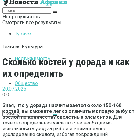
Интернет
Нет результатов
Смотреть все результаты
Туризм
Главная
Культура
Недвижимость
Сколько костей у дорада и как
их определить
Общество
20.07.2025
0
0
Зная, что у дорада насчитывается около 150-160
костей, вы сможете легко отличить молодую рыбу от
зрелой по количеству скелетных элементов
. Для
точного определения числа костей необходимо
использовать уход за рыбой и внимательное
исследование скелета, избегая повреждений.