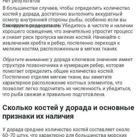
Нет результатов
В большинстве случаев, чтобы определить количество
костей у дорада, достаточно выполнить аккуратный
осмотр внутренней стороны рыбы, особенно если вы
планируете разделать её. Убедитесь в чистоте и наличии
Смотреть все результаты
хорошего освещения, что значительно упростит процесс
и снизит риск пропуска мелких костей. Начинайте с
извлечения хребта и ребер, постепенно переходя к
мелким костям, расположенным в мягких тканях.
Обратите внимание:
у дорада ключевое значение имеет
структура позвоночника и нумерация ребер, которая
помогает определить общее количество костей.
Постепенно отделяя мягкие ткани, вы заметите
характерное расположение костных элементов, что
позволит легко подсчитать их численность и убедиться,
что рыба свежая и правильно подготовлена.
Сколько костей у дорада и основные
признаки их наличия
У дорада среднее количество костей составляет около
60-70 штук, что характерно для большинства морских