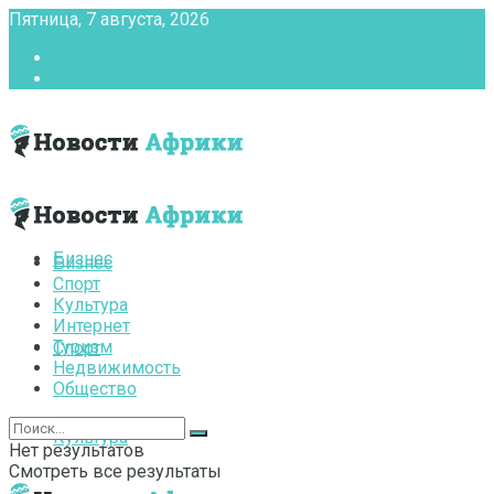
Пятница, 7 августа, 2026
Главная
Контакты
Бизнес
Бизнес
Спорт
Культура
Интернет
Туризм
Спорт
Недвижимость
Общество
Культура
Нет результатов
Смотреть все результаты