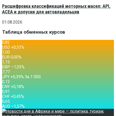
Расшифровка классификаций моторных масел: API,
ACEA и допуски для автовладельцев
01.08.2026
Таблица обменных курсов
0,82
USD
+0,33
%
1,00
EUR
0,00
%
1,15
GBP
–1,03
%
7,77
JPY
+0,39
%
За 1 000
0,13
CNY
+0,18
%
0,91
CHF
+0,45
%
0,65
AUD
–1,57
%