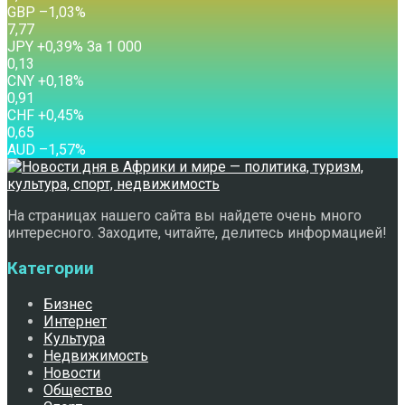
GBP
–1,03
%
7,77
JPY
+0,39
%
За 1 000
0,13
CNY
+0,18
%
0,91
CHF
+0,45
%
0,65
AUD
–1,57
%
На страницах нашего сайта вы найдете очень много
интересного. Заходите, читайте, делитесь информацией!
Категории
Бизнес
Интернет
Культура
Недвижимость
Новости
Общество