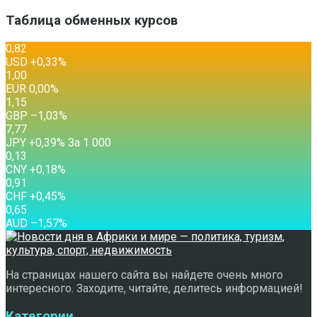
Таблица обменных курсов
0,82
USD
+0,33
%
1,00
EUR
0,00
%
1,15
GBP
–1,03
%
7,77
JPY
+0,39
%
За 1 000
0,13
CNY
+0,18
%
0,91
CHF
+0,45
%
0,65
AUD
–1,57
%
На страницах нашего сайта вы найдете очень много
интересного. Заходите, читайте, делитесь информацией!
Категории