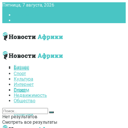
Пятница, 7 августа, 2026
Главная
Контакты
Бизнес
Бизнес
Спорт
Культура
Интернет
Туризм
Спорт
Недвижимость
Общество
Культура
Нет результатов
Смотреть все результаты