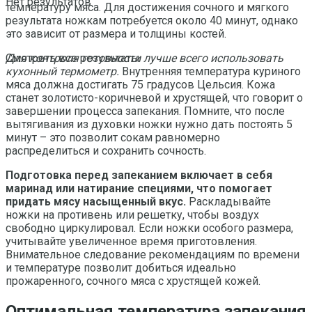
Нет результатов
температуру мяса. Для достижения сочного и мягкого
результата ножкам потребуется около 40 минут, однако
это зависит от размера и толщины костей.
Для контроля готовности лучше всего использовать
Смотреть все результаты
кухонный термометр.
Внутренняя температура куриного
мяса должна достигать 75 градусов Цельсия. Кожа
станет золотисто-коричневой и хрустящей, что говорит о
завершении процесса запекания. Помните, что после
вытягивания из духовки ножки нужно дать постоять 5
минут – это позволит сокам равномерно
распределиться и сохранить сочность.
Подготовка перед запеканием включает в себя
маринад или натирание специями, что помогает
придать мясу насыщенный вкус.
Раскладывайте
ножки на противень или решетку, чтобы воздух
свободно циркулировал. Если ножки особого размера,
учитывайте увеличенное время приготовления.
Внимательное следование рекомендациям по времени
и температуре позволит добиться идеально
прожаренного, сочного мяса с хрустящей кожей.
Оптимальная температура запекания