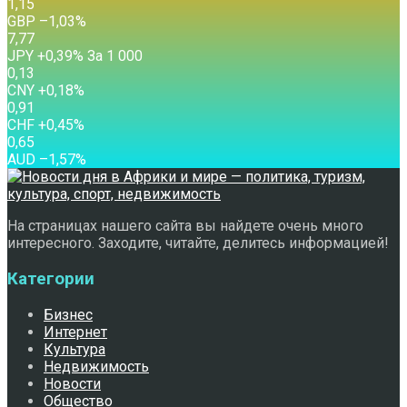
1,15
GBP
–1,03
%
7,77
JPY
+0,39
%
За 1 000
0,13
CNY
+0,18
%
0,91
CHF
+0,45
%
0,65
AUD
–1,57
%
На страницах нашего сайта вы найдете очень много
интересного. Заходите, читайте, делитесь информацией!
Категории
Бизнес
Интернет
Культура
Недвижимость
Новости
Общество