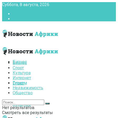
Суббота, 8 августа, 2026
Главная
Контакты
Бизнес
Бизнес
Спорт
Культура
Интернет
Туризм
Спорт
Недвижимость
Общество
Культура
Нет результатов
Смотреть все результаты