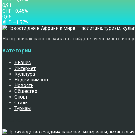
0,91
CHF
+0,45
%
0,65
AUD
–1,57
%
На страницах нашего сайта вы найдете очень много интере
Категории
Бизнес
Интернет
Культура
Недвижимость
Новости
Общество
Спорт
Стиль
Туризм
Свежее