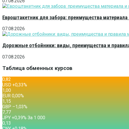
07.08.2026
Евроштакетник для забора: преимущества материала
07.08.2026
Дорожные отбойники: виды, преимущества и правила
07.08.2026
Таблица обменных курсов
0,82
USD
+0,33
%
1,00
EUR
0,00
%
1,15
GBP
–1,03
%
7,77
JPY
+0,39
%
За 1 000
0,13
CNY
+0,18
%