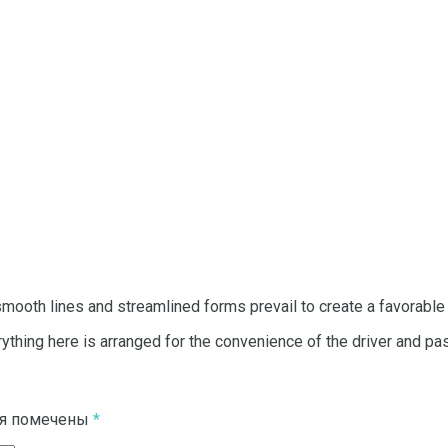
 smooth lines and streamlined forms prevail to create a favorab
rything here is arranged for the convenience of the driver and p
ля помечены
*