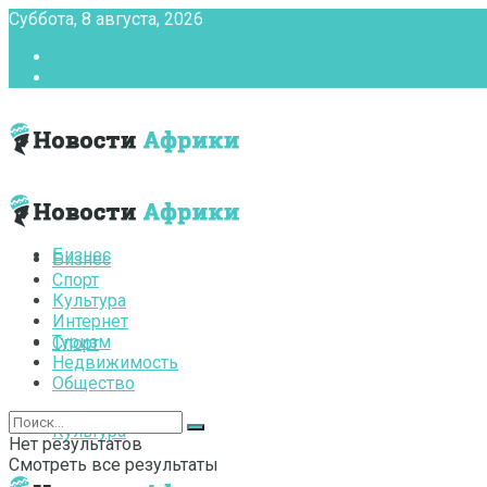
Суббота, 8 августа, 2026
Главная
Контакты
Бизнес
Бизнес
Спорт
Культура
Интернет
Туризм
Спорт
Недвижимость
Общество
Культура
Нет результатов
Смотреть все результаты