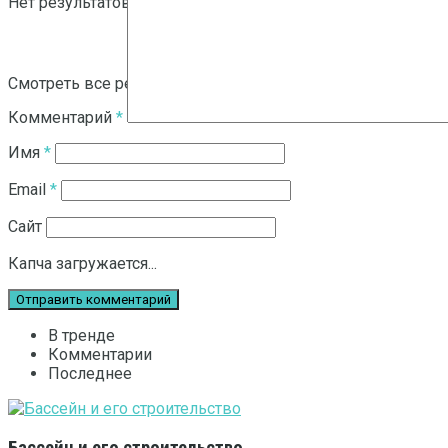
Нет результатов
Смотреть все результаты
Комментарий
*
Имя
*
Email
*
Сайт
Капча загружается...
В тренде
Комментарии
Последнее