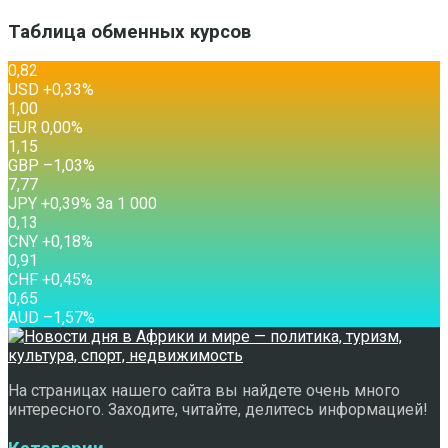
Таблица обменных курсов
0,82
USD
+0,33
%
1,00
EUR
0,00
%
1,15
GBP
–1,03
%
7,77
JPY
+0,39
%
За 1 000
0,13
CNY
+0,18
%
0,91
CHF
+0,45
%
0,65
AUD
–1,57
%
На страницах нашего сайта вы найдете очень много
интересного. Заходите, читайте, делитесь информацией!