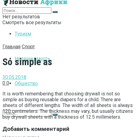
Интернет
Нет результатов
Смотреть все результаты
Туризм
Главная
Спорт
Недвижимость
So simple as
30.05.2018
0
0
Общество
It is worth remembering that choosing drywall is not so
simple as buying reusable diapers for a child.
There are
sheets of different lengths. The width of all sheets is always
120 centimeters. The thickness may vary, but usually citizens
buy drywall sheets with a thickness of 12.5 millimeters.
Добавить комментарий