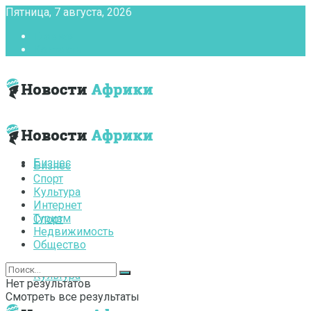
Пятница, 7 августа, 2026
Главная
Контакты
Бизнес
Бизнес
Спорт
Культура
Интернет
Туризм
Спорт
Недвижимость
Общество
Культура
Нет результатов
Смотреть все результаты