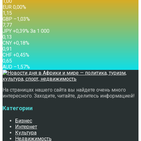
1,00
EUR
0,00
%
1,15
GBP
–1,03
%
7,77
JPY
+0,39
%
За 1 000
0,13
CNY
+0,18
%
0,91
CHF
+0,45
%
0,65
AUD
–1,57
%
На страницах нашего сайта вы найдете очень много
интересного. Заходите, читайте, делитесь информацией!
Категории
Бизнес
Интернет
Культура
Недвижимость