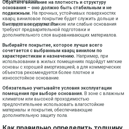
Нет результатов
Обратите внимание на плотность и структуру
основания – оно должно быть стабильным и не
подвижным.
На прочных, устойчивых поверхностях
кварц виниловое покрытие будет служить дольше и
выглядеть аккуратно. Тонкие или слабые основания
Смотреть все результаты
требуют предварительной подготовки и
дополнительного слоя выравнивающих материалов.
Выбирайте покрытие, которое лучше всего
сочетается с выбранным кварц винилом по
характеристикам и назначению.
Например, при
использовании в жилых помещениях подойдут мягкие
основы с хорошей амортизацией, а для коммерческих
объектов рекомендуется более плотное и
износостойкое основание.
Обязательно учитывайте условия эксплуатации
помещения при выборе основания.
В зоне с влажным
климатом или высокой проходимостью
предпочтительнее использовать влагостойкие
материалы и покрытия, обеспечивающие
дополнительную защиту пола.
Как правильно определить толщину