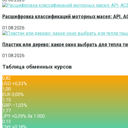
Расшифровка классификаций моторных масел: API, A
01.08.2026
Пластик или дерево: какое окно выбрать для тепла 
01.08.2026
Таблица обменных курсов
0,82
USD
+0,33
%
1,00
EUR
0,00
%
1,15
GBP
–1,03
%
7,77
JPY
+0,39
%
За 1 000
0,13
CNY
+0,18
%