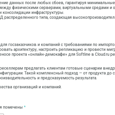
ение данных после любых сбоев, гарантируя минимальные
между физическими серверами, виртуальными средами и 
и консолидации инфраструктуры.
ХД распределенного типа, создающая высокопроизводите
но для госзаказчиков и компаний с требованиями по импо
овать архитектуру, настроить репликацию и провести миг
осе проекта «онлайн-демокафе» для Softline в Cloud.ru 
 реселлерам предлагать клиентам готовые сценарии внедр
онфигурации. Такой комплексный подход — от продукта 
оизводительность и предсказуемость результата.
ества организаций и компаний.
ля помечены
*