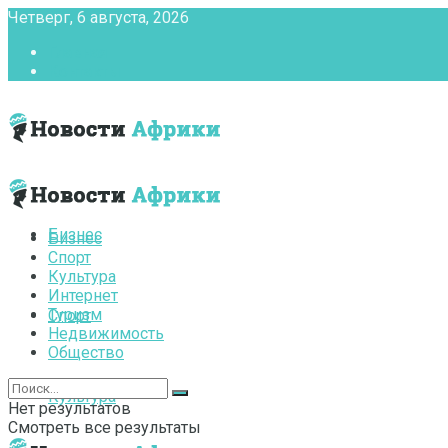
Четверг, 6 августа, 2026
Главная
Контакты
Бизнес
Бизнес
Спорт
Культура
Интернет
Туризм
Спорт
Недвижимость
Общество
Культура
Нет результатов
Смотреть все результаты