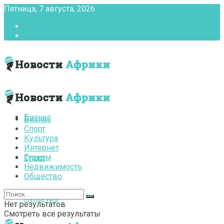
Пятница, 7 августа, 2026
Главная
Контакты
Бизнес
Бизнес
Спорт
Культура
Интернет
Туризм
Спорт
Недвижимость
Общество
Культура
Нет результатов
Смотреть все результаты