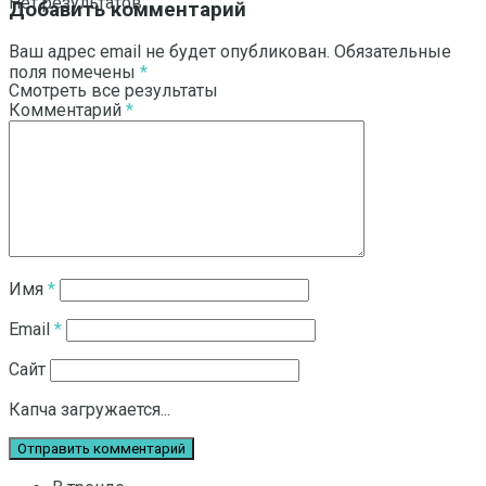
Нет результатов
Добавить комментарий
Ваш адрес email не будет опубликован.
Обязательные
поля помечены
*
Смотреть все результаты
Комментарий
*
Имя
*
Email
*
Сайт
Капча загружается...