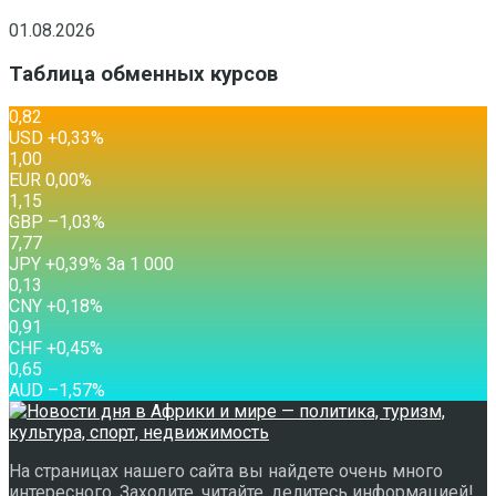
01.08.2026
Таблица обменных курсов
0,82
USD
+0,33
%
1,00
EUR
0,00
%
1,15
GBP
–1,03
%
7,77
JPY
+0,39
%
За 1 000
0,13
CNY
+0,18
%
0,91
CHF
+0,45
%
0,65
AUD
–1,57
%
На страницах нашего сайта вы найдете очень много
интересного. Заходите, читайте, делитесь информацией!