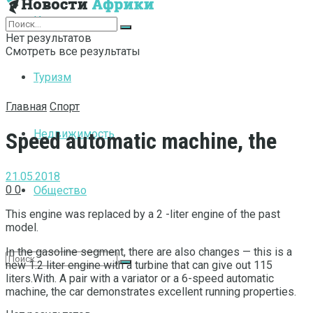
Интернет
Нет результатов
Смотреть все результаты
Туризм
Главная
Спорт
Недвижимость
Speed automatic machine, the
21.05.2018
0
0
Общество
This engine was replaced by a 2 -liter engine of the past
model.
In the gasoline segment, there are also changes — this is a
new 1.2 liter engine with a turbine that can give out 115
liters.With. A pair with a variator or a 6-speed automatic
machine, the car demonstrates excellent running properties.