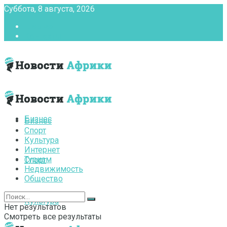
Суббота, 8 августа, 2026
Главная
Контакты
Бизнес
Бизнес
Спорт
Культура
Интернет
Туризм
Спорт
Недвижимость
Общество
Культура
Нет результатов
Смотреть все результаты