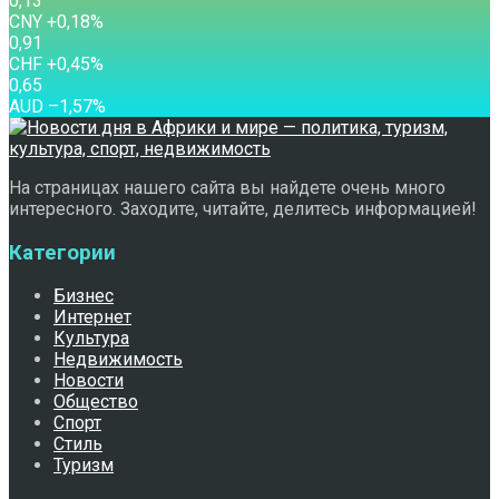
0,13
CNY
+0,18
%
0,91
CHF
+0,45
%
0,65
AUD
–1,57
%
На страницах нашего сайта вы найдете очень много
интересного. Заходите, читайте, делитесь информацией!
Категории
Бизнес
Интернет
Культура
Недвижимость
Новости
Общество
Спорт
Стиль
Туризм