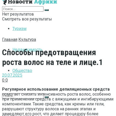
Интернет
Нет результатов
Смотреть все результаты
Туризм
Главная
Культура
Недвижимость
Способы предотвращения
роста волос на теле и лице.1
Общество
20.07.2025
0
0
Регулярное использование депиляционных средств
помогает снизить интенсивность роста волос, особенно
при применении средств с вяжущими и ингибирующими
компонентами. Такие средства, как кремы или гели,
разрушают структуру волоса на ранних этапах и
замедляют его рост, что делает процедуру более