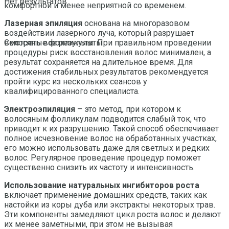
Нет результатов
комфортной и менее неприятной со временем.
Лазерная эпиляция
основана на многоразовом
воздействии лазерного луча, который разрушает
волосяные фолликулы. При правильном проведении
Смотреть все результаты
процедуры риск восстановления волос минимален, а
результат сохраняется на длительное время. Для
достижения стабильных результатов рекомендуется
пройти курс из нескольких сеансов у
квалифицированного специалиста.
Электроэпиляция
– это метод, при котором к
волосяным фолликулам подводится слабый ток, что
приводит к их разрушению. Такой способ обеспечивает
полное исчезновение волос на обработанных участках,
его можно использовать даже для светлых и редких
волос. Регулярное проведение процедур поможет
существенно снизить их частоту и интенсивность.
Использование натуральных ингибиторов роста
включает применение домашних средств, таких как
настойки из коры дуба или экстракты некоторых трав.
Эти компоненты замедляют цикл роста волос и делают
их менее заметными, при этом не вызывая