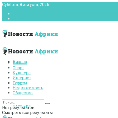
Суббота, 8 августа, 2026
Главная
Контакты
Бизнес
Бизнес
Спорт
Культура
Интернет
Туризм
Спорт
Недвижимость
Общество
Культура
Нет результатов
Смотреть все результаты