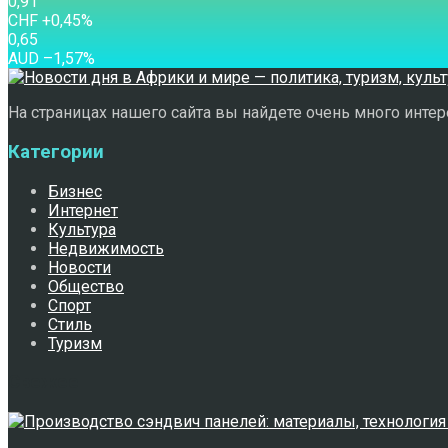
0,91
CHF
+0,45
%
0,65
AUD
–1,57
%
На страницах нашего сайта вы найдете очень много интере
Категории
Бизнес
Интернет
Культура
Недвижимость
Новости
Общество
Спорт
Стиль
Туризм
Свежее