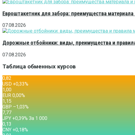
Евроштакетник для забора: преимущества материала
07.08.2026
Дорожные отбойники: виды, преимущества и правила
07.08.2026
Таблица обменных курсов
0,82
USD
+0,33
%
1,00
EUR
0,00
%
1,15
GBP
–1,03
%
7,77
JPY
+0,39
%
За 1 000
0,13
CNY
+0,18
%