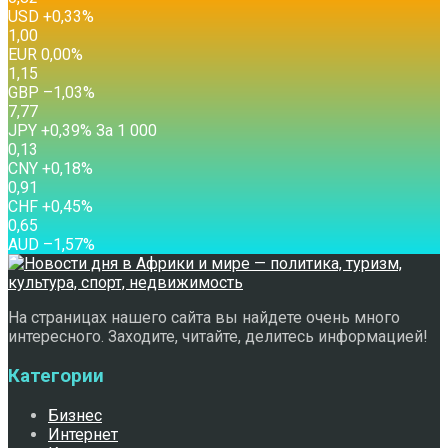
USD
+0,33
%
1,00
EUR
0,00
%
1,15
GBP
–1,03
%
7,77
JPY
+0,39
%
За 1 000
0,13
CNY
+0,18
%
0,91
CHF
+0,45
%
0,65
AUD
–1,57
%
На страницах нашего сайта вы найдете очень много
интересного. Заходите, читайте, делитесь информацией!
Категории
Бизнес
Интернет