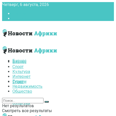
Четверг, 6 августа, 2026
Главная
Контакты
Бизнес
Бизнес
Спорт
Культура
Интернет
Туризм
Спорт
Недвижимость
Общество
Культура
Нет результатов
Смотреть все результаты