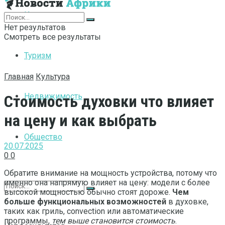
Интернет
Нет результатов
Смотреть все результаты
Туризм
Главная
Культура
Недвижимость
Стоимость духовки что влияет
на цену и как выбрать
Общество
20.07.2025
0
0
Обратите внимание на мощность устройства, потому что
именно она напрямую влияет на цену: модели с более
высокой мощностью обычно стоят дороже.
Чем
больше функциональных возможностей
в духовке,
таких как гриль, convection или автоматические
программы,
тем выше становится стоимость
.