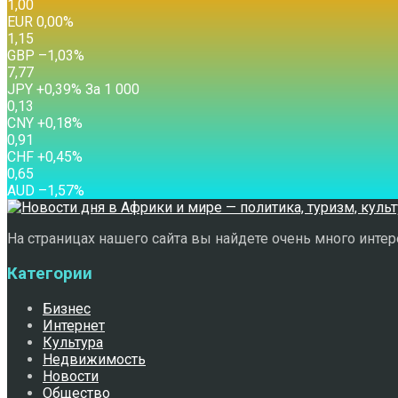
1,00
EUR
0,00
%
1,15
GBP
–1,03
%
7,77
JPY
+0,39
%
За 1 000
0,13
CNY
+0,18
%
0,91
CHF
+0,45
%
0,65
AUD
–1,57
%
На страницах нашего сайта вы найдете очень много интере
Категории
Бизнес
Интернет
Культура
Недвижимость
Новости
Общество