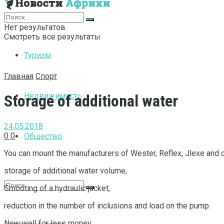
Интернет
Нет результатов
Смотреть все результаты
Туризм
Главная
Спорт
Недвижимость
Storage of additional water
24.05.2018
0
0
Общество
You can mount the manufacturers of Wester, Reflex, Jlexe and ot
storage of additional water volume,
Smooting of a hydraulic jacket,
reduction in the number of inclusions and load on the pump.
New well for less money