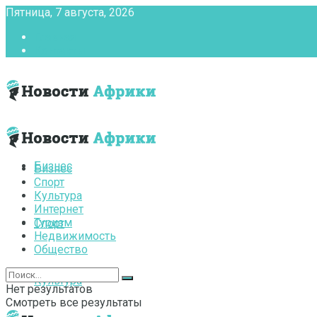
Пятница, 7 августа, 2026
Главная
Контакты
Бизнес
Бизнес
Спорт
Культура
Интернет
Туризм
Спорт
Недвижимость
Общество
Культура
Нет результатов
Смотреть все результаты