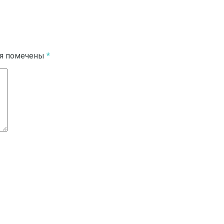
ля помечены
*