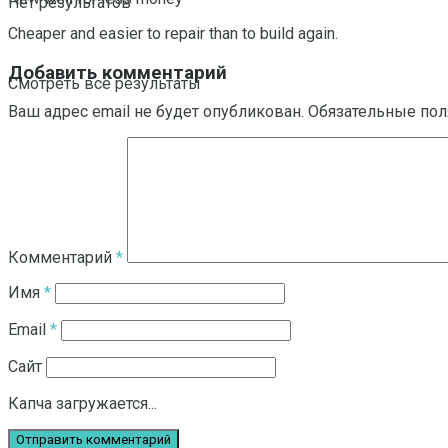
Нет результатов
Cheaper and easier to repair than to build again.
Добавить комментарий
Смотреть все результаты
Ваш адрес email не будет опубликован.
Обязательные по
Комментарий
*
Имя
*
Email
*
Сайт
Капча загружается...