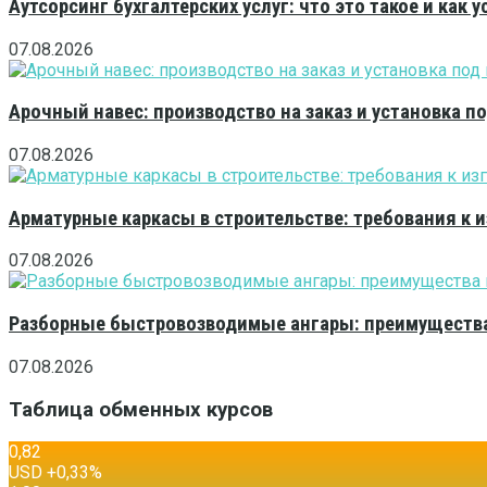
Аутсорсинг бухгалтерских услуг: что это такое и как 
07.08.2026
Арочный навес: производство на заказ и установка п
07.08.2026
Арматурные каркасы в строительстве: требования к 
07.08.2026
Разборные быстровозводимые ангары: преимущества
07.08.2026
Таблица обменных курсов
0,82
USD
+0,33
%