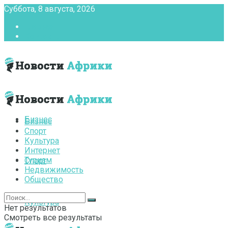
Суббота, 8 августа, 2026
Главная
Контакты
Бизнес
Бизнес
Спорт
Культура
Интернет
Туризм
Спорт
Недвижимость
Общество
Культура
Нет результатов
Смотреть все результаты