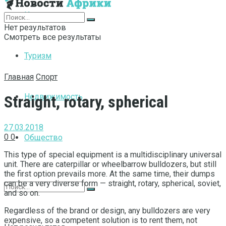
Интернет
Нет результатов
Смотреть все результаты
Туризм
Главная
Спорт
Недвижимость
Straight, rotary, spherical
27.03.2018
0
0
Общество
This type of special equipment is a multidisciplinary universal
unit.
There are caterpillar or wheelbarrow bulldozers, but still
the first option prevails more. At the same time, their dumps
can be a very diverse form — straight, rotary, spherical, soviet,
and so on.
Regardless of the brand or design, any bulldozers are very
expensive, so a competent solution is to rent them, not