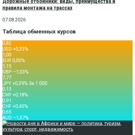
Дорожные отбойники: виды, преимущества и
правила монтажа на трассах
07.08.2026
Таблица обменных курсов
0,82
USD
+0,33
%
1,00
EUR
0,00
%
1,15
GBP
–1,03
%
7,77
JPY
+0,39
%
За 1 000
0,13
CNY
+0,18
%
0,91
CHF
+0,45
%
0,65
AUD
–1,57
%