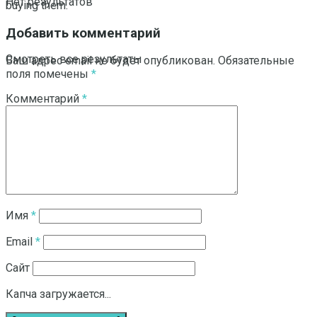
Нет результатов
buying them.
Добавить комментарий
Смотреть все результаты
Ваш адрес email не будет опубликован.
Обязательные
поля помечены
*
Комментарий
*
Имя
*
Email
*
Сайт
Капча загружается...