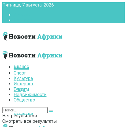
Пятница, 7 августа, 2026
Главная
Контакты
Бизнес
Бизнес
Спорт
Культура
Интернет
Туризм
Спорт
Недвижимость
Общество
Культура
Нет результатов
Смотреть все результаты