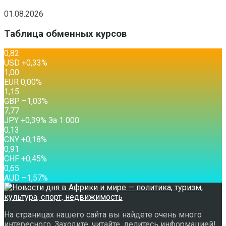
01.08.2026
Таблица обменных курсов
0,82
USD
+0,33
%
1,00
EUR
0,00
%
1,15
GBP
–1,03
%
7,77
JPY
+0,39
%
За 1 000
0,13
CNY
+0,18
%
0,91
CHF
+0,45
%
0,65
AUD
–1,57
%
На страницах нашего сайта вы найдете очень много
интересного. Заходите, читайте, делитесь информацией!