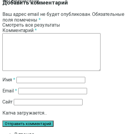
Нет результатов
Добавить комментарий
Ваш адрес email не будет опубликован.
Обязательные
поля помечены
*
Смотреть все результаты
Комментарий
*
Имя
*
Email
*
Сайт
Капча загружается...